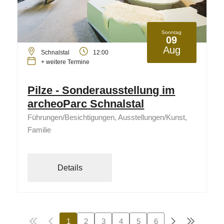
Sonntag
09
Aug
Schnalstal
12:00
+ weitere Termine
Pilze - Sonderausstellung im
archeoParc Schnalstal
Führungen/Besichtigungen, Ausstellungen/Kunst,
Familie
Details
1
2
3
4
5
6