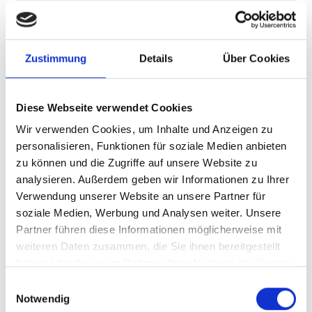
(für 4 Personen)
Gemüsebrühe
30 g Butterschmalz
Zustimmung
Details
Über Cookies
300 g rohe Gemüsereste (Karotten, Zwiebel,
Stangensellerie, Lauch, Petersilienstängel und
beliebige Küchenkräuter)
Diese Webseite verwendet Cookies
1500 g Wasser
Wir verwenden Cookies, um Inhalte und Anzeigen zu
Salz
personalisieren, Funktionen für soziale Medien anbieten
Brotsuppe
zu können und die Zugriffe auf unsere Website zu
50 g Zwiebel
analysieren. Außerdem geben wir Informationen zu Ihrer
50 g Butterschmalz
Verwendung unserer Website an unsere Partner für
2 große und harte Paarlbrote
soziale Medien, Werbung und Analysen weiter. Unsere
Petersilie fein geschnitten, Salz
Partner führen diese Informationen möglicherweise mit
weiteren Daten zusammen, die Sie ihnen bereitgestellt
Quellennachweis:
Köstliches aus dem Vinschgau
haben oder die sie im Rahmen Ihrer Nutzung der Dienste
- Der Geschichte der Vinschger Küche auf der
gesammelt haben.
Einwilligungsauswahl
Spur von Erik Platzer, Oskar Asam, Otto Theiner
Notwendig
erschienen im Athesia Verlag