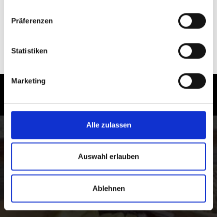
Präferenzen
zurück zu den Rezepten
Statistiken
Marketing
Genuss im Vinschgau in Südtirol
erleben
Alle zulassen
Erleben Sie die Fülle der lokalen Spezialitäten im
Vinschgau in Südtirol, dem Tal der Feinschmecker und
Genießer unverfälschter Lebensmittel.
Auswahl erlauben
Ablehnen