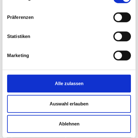
Präferenzen
Statistiken
Marketing
Alle zulassen
FERIENWOHNUNGEN ANSITZ PRESCHGENEGG
Auswahl erlauben
Winkelweg 23
39024
Mals
Tel.
+39 335 340643
Ablehnen
info@preschgenegg.com