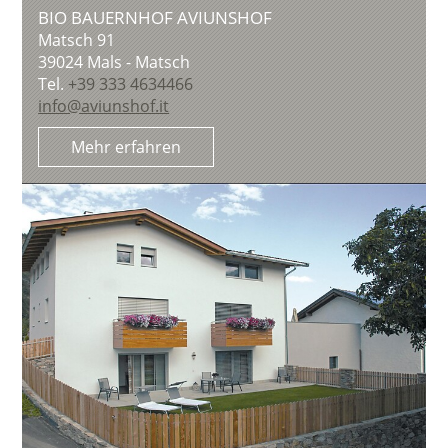
BIO BAUERNHOF AVIUNSHOF
Matsch 91
39024
Mals - Matsch
Tel.
+39 333 4634466
info@aviunshof.it
Mehr erfahren