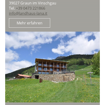
39027
Graun im Vinschgau
Tel.
+39 0473 221866
info@landhaus-lana.it
Mehr erfahren