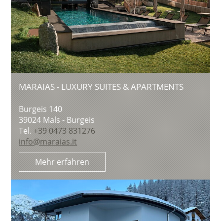
MARAIAS - LUXURY SUITES & APARTMENTS
Burgeis 140
39024
Mals - Burgeis
Tel.
+39 0473 831276
info@maraias.it
Mehr erfahren