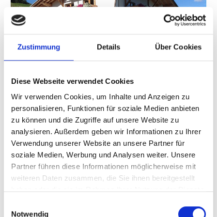
Zustimmung
Details
Über Cookies
Diese Webseite verwendet Cookies
Wir verwenden Cookies, um Inhalte und Anzeigen zu
personalisieren, Funktionen für soziale Medien anbieten
zu können und die Zugriffe auf unsere Website zu
WATLESHOF
analysieren. Außerdem geben wir Informationen zu Ihrer
Prämajur 13
Verwendung unserer Website an unsere Partner für
39024
Mals - Prämajur
soziale Medien, Werbung und Analysen weiter. Unsere
Tel.
+39 0473 835411
Partner führen diese Informationen möglicherweise mit
info@watles.com
weiteren Daten zusammen, die Sie ihnen bereitgestellt
Mehr erfahren
haben oder die sie im Rahmen Ihrer Nutzung der Dienste
gesammelt haben.
Einwilligungsauswahl
Notwendig