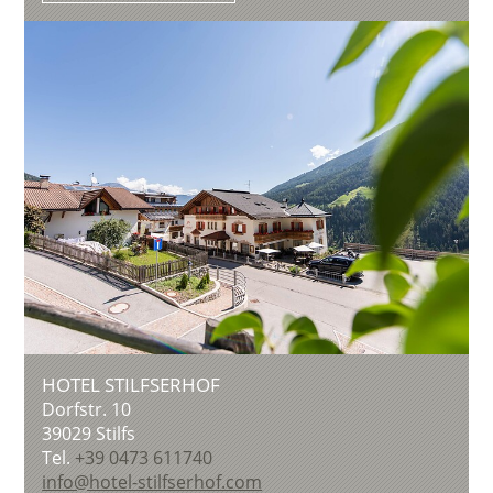
HOTEL STILFSERHOF
Dorfstr. 10
39029
Stilfs
Tel.
+39 0473 611740
info@hotel-stilfserhof.com