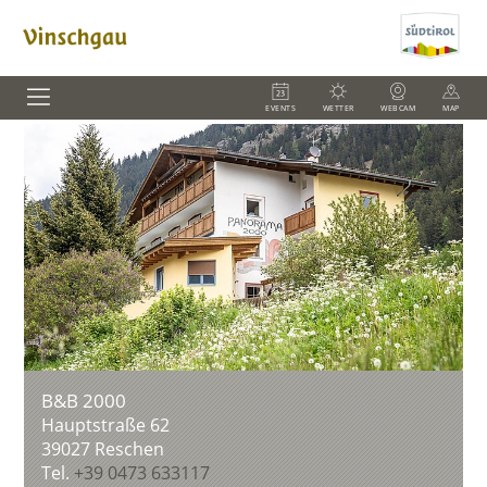
EVENTS
WETTER
WEBCAM
MAP
B&B 2000
Hauptstraße 62
39027
Reschen
Tel.
+39 0473 633117