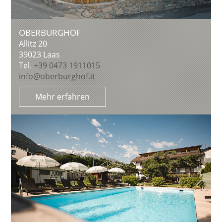
OBERBURGHOF
Allitz 20
39023
Laas
Tel.
+39 0473 1911015
info@oberburghof.it
Mehr erfahren