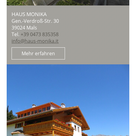
HAUS MONIKA
Gen.-Verdroß-Str. 30
39024
Mals
Tel.
+39 0473 835358
info@haus-monika.it
Mehr erfahren