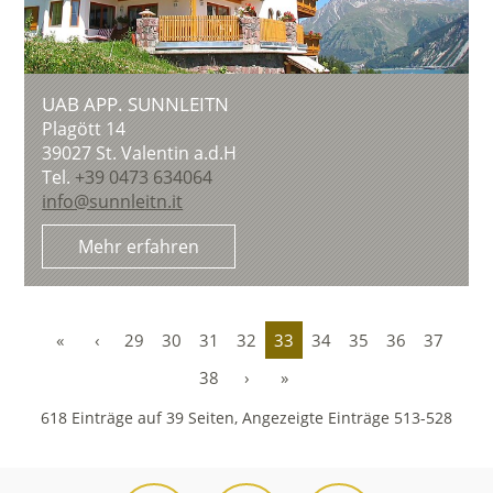
UAB APP. SUNNLEITN
Plagött 14
39027
St. Valentin a.d.H
Tel.
+39 0473 634064
info@sunnleitn.it
Mehr erfahren
«
‹
29
30
31
32
33
34
35
36
37
38
›
»
618 Einträge auf 39 Seiten, Angezeigte Einträge 513-528