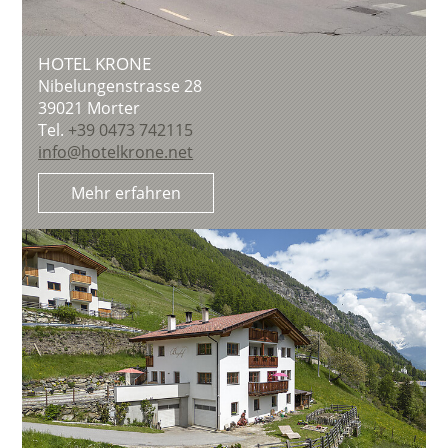
HOTEL KRONE
Nibelungenstrasse 28
39021
Morter
Tel.
+39 0473 742115
info@hotelkrone.net
Mehr erfahren