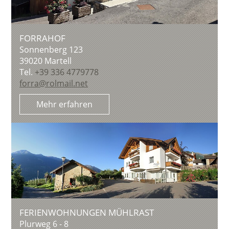
FORRAHOF
Sonnenberg 123
39020
Martell
Tel.
+39 336 4779778
forra@rolmail.net
Mehr erfahren
FERIENWOHNUNGEN MÜHLRAST
Plurweg 6 - 8