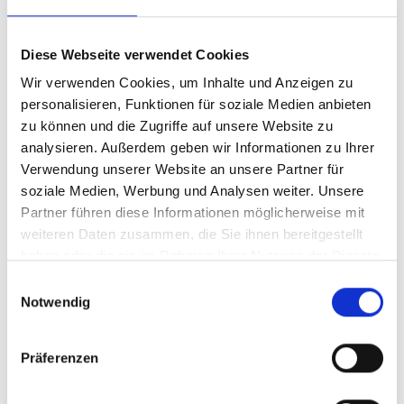
Diese Webseite verwendet Cookies
Wir verwenden Cookies, um Inhalte und Anzeigen zu
personalisieren, Funktionen für soziale Medien anbieten
HISTORIC HOMES ZAFIG
zu können und die Zugriffe auf unsere Website zu
Zafigweg 4
analysieren. Außerdem geben wir Informationen zu Ihrer
39021
39021 Latsch
Verwendung unserer Website an unsere Partner für
Tel.
+39 346 3507488
soziale Medien, Werbung und Analysen weiter. Unsere
info@historic-homes.it
Partner führen diese Informationen möglicherweise mit
Mehr erfahren
weiteren Daten zusammen, die Sie ihnen bereitgestellt
haben oder die sie im Rahmen Ihrer Nutzung der Dienste
gesammelt haben.
Einwilligungsauswahl
Notwendig
Präferenzen