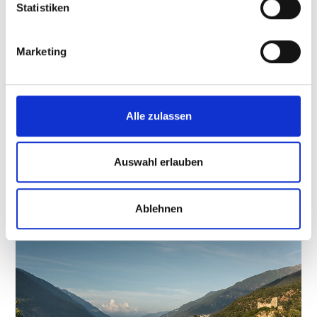
Statistiken
Marketing
Alle zulassen
RESIDENCE KIEM
Schlossstrasse 50
39021
Goldrain
Auswahl erlauben
Tel.
+39 0473 742135
ferien.kiem@rolmail.net
Ablehnen
Mehr erfahren