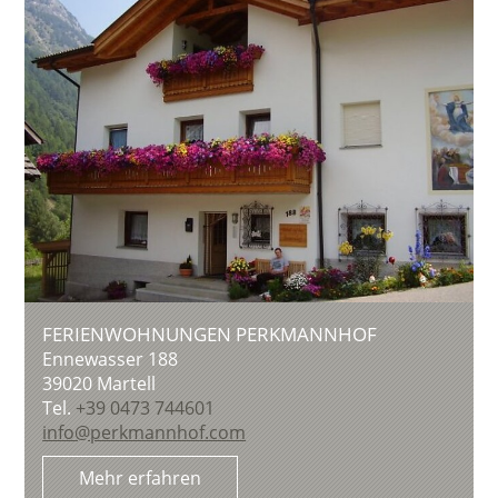
FERIENWOHNUNGEN PERKMANNHOF
Ennewasser 188
39020
Martell
Tel.
+39 0473 744601
info@perkmannhof.com
Mehr erfahren