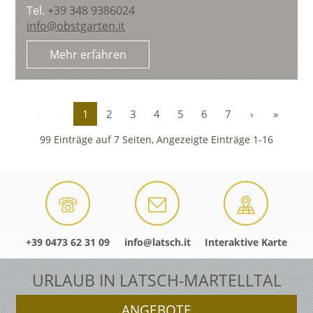
Tel.
+39 348 9386024
info@obstgarten.it
Mehr erfahren
«
‹
1
2
3
4
5
6
7
›
»
99 Einträge auf 7 Seiten, Angezeigte Einträge 1-16
+39 0473 62 31 09
info@latsch.it
Interaktive Karte
URLAUB IN LATSCH-MARTELLTAL
ANGEBOTE