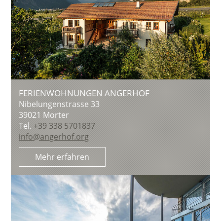
FERIENWOHNUNGEN ANGERHOF
Nibelungenstrasse 33
39021
Morter
Tel.
+39 338 5701837
info@angerhof.org
Mehr erfahren