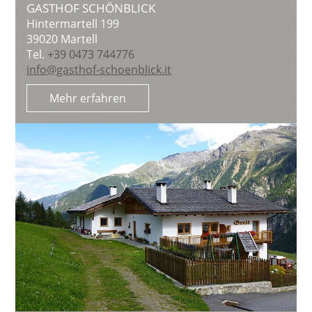
GASTHOF SCHÖNBLICK
Hintermartell 199
39020
Martell
Tel.
+39 0473 744776
info@gasthof-schoenblick.it
Mehr erfahren