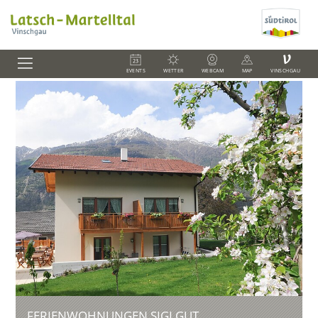
V
EVENTS
WETTER
WEBCAM
MAP
VINSCHGAU
FERIENWOHNUNGEN SIGLGUT