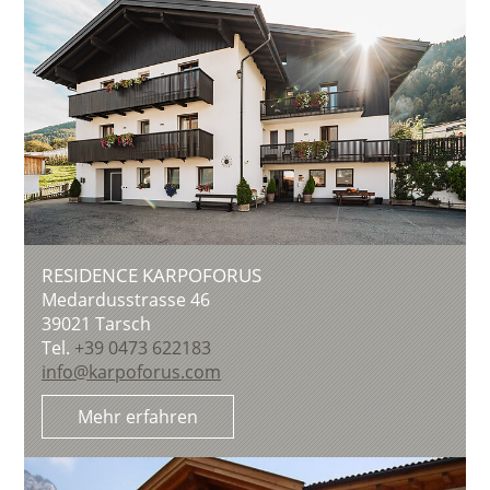
RESIDENCE KARPOFORUS
Medardusstrasse 46
39021
Tarsch
Tel.
+39 0473 622183
info@karpoforus.com
Mehr erfahren