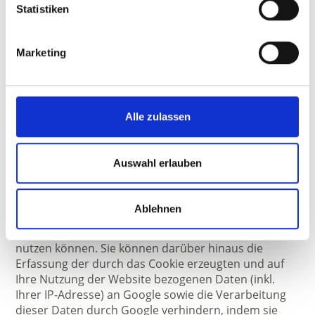
dort gekürzt. Im Auftrag des Betreibers dieser
Statistiken
Website wird Google diese Informationen benutzen,
um Ihre Nutzung der Website auszuwerten, um
Reports über die Websiteaktivitäten
Marketing
zusammenzustellen und um weitere mit der
Websitenutzung und der Internetnutzung
verbundene Dienstleistungen gegenüber dem
Websitebetreiber zu erbringen. Die im Rahmen von
Alle zulassen
Google Analytics von Ihrem Browser übermittelte IP-
Adresse wird nicht mit anderen Daten von Google
zusammengeführt.
Auswahl erlauben
Sie können die Speicherung der Cookies durch eine
entsprechende Einstellung Ihrer Browser-Software
verhindern; wir weisen Sie jedoch darauf hin, dass Sie
Ablehnen
in diesem Fall gegebenenfalls nicht sämtliche
Funktionen dieser Website vollumfänglich werden
nutzen können. Sie können darüber hinaus die
Erfassung der durch das Cookie erzeugten und auf
Ihre Nutzung der Website bezogenen Daten (inkl.
Ihrer IP-Adresse) an Google sowie die Verarbeitung
dieser Daten durch Google verhindern, indem sie