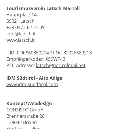
Tourismusverein Latsch-Martell
Hauptplatz 14
39021 Latsch
+39 0473 62 31 09
info@latsch.it
www.latsch.it
UID: IT00860350214 St.Nr: 82026680213
Empfängerkodex: XS9WT43
PEC-Adresse:
latsch@pec.rolmail.net
IDM Südtirol - Alto Adige
www.idm-suedtirol.com
Konzept/Webdesign
CONSISTO GmbH
Brennerstraße 28
I-39042 Brixen
Südtirol - Italien