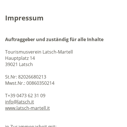
Impressum
Auftraggeber und zuständig für alle Inhalte
Tourismusverein Latsch-Martell
Hauptplatz 14
39021 Latsch
St.Nr: 82026680213
Mwst.Nr.: 00860350214
T+39 0473 62 31 09
info@latsch.it
www.latsch-martell.it
in Zusammenarbeit mit: