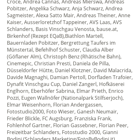
Croce, Andrea Cannas, Andreas Mierswa, Andreas
Pobitzer, Angelika Schwarz, Anja Schwarz, Andrea
Sagmeister, Alexa Satto Mair, Andreas Theiner, Anne
Kaiser, Ausserloretzhof Tappeiner, AVS Laas, AVS
Schlanders, Basis Vinschgau Venosta, bause.at,
Birkenhof (Rezept EQaB),Biathlon Martell,
Bauernladen Pobitzer, Bergrettung Taufers im
Münstertal, Befehlhof Schuster, Claudia Alber
(Göflaner Alm), Christoph Benz (Rhätische Bahn),
Cinemepic, Christian Presti, Daniela de Pilla,
Düsseldorfer Hütte, Daniel Klotzner, David Malacrida,
Davide Magnaghi, Damian Pertoll, Dorfladen Trafoier,
Dynafit Vinschgau Cup, Daniel Zangerl, Hofkäserei
Englhorn, Eberhöfer Sabrina, Elmar Prieth, Enrico
Pozzi, Eugen Wallnöfer (Nationalpark Stilfserjoch),
Elmar Weisenhorn, Florian Andergassen,
Fotostudio2000, Foto Wieser, Ganesh Neumair,
Frieder Blickle, FC Augsburg, Franziska Frank,
Fohlenhof Gartner, Florian Gassebner, Florian Peer,
Freizeitbar Schlanders, Fotostudio 2000, Gianni
Bodini (Schlanders Marketing/FotoByBodini.it),