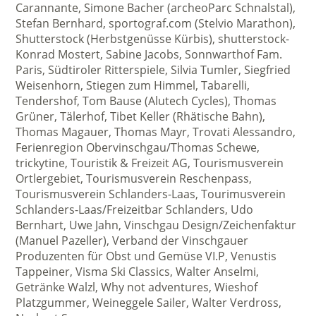
Carannante, Simone Bacher (archeoParc Schnalstal),
Stefan Bernhard, sportograf.com (Stelvio Marathon),
Shutterstock (Herbstgenüsse Kürbis), shutterstock-
Konrad Mostert, Sabine Jacobs, Sonnwarthof Fam.
Paris, Südtiroler Ritterspiele, Silvia Tumler, Siegfried
Weisenhorn, Stiegen zum Himmel, Tabarelli,
Tendershof, Tom Bause (Alutech Cycles), Thomas
Grüner, Tälerhof, Tibet Keller (Rhätische Bahn),
Thomas Magauer, Thomas Mayr, Trovati Alessandro,
Ferienregion Obervinschgau/Thomas Schewe,
trickytine, Touristik & Freizeit AG, Tourismusverein
Ortlergebiet, Tourismusverein Reschenpass,
Tourismusverein Schlanders-Laas, Tourimusverein
Schlanders-Laas/Freizeitbar Schlanders, Udo
Bernhart, Uwe Jahn, Vinschgau Design/Zeichenfaktur
(Manuel Pazeller), Verband der Vinschgauer
Produzenten für Obst und Gemüse VI.P, Venustis
Tappeiner, Visma Ski Classics, Walter Anselmi,
Getränke Walzl, Why not adventures, Wieshof
Platzgummer, Weineggele Sailer, Walter Verdross,