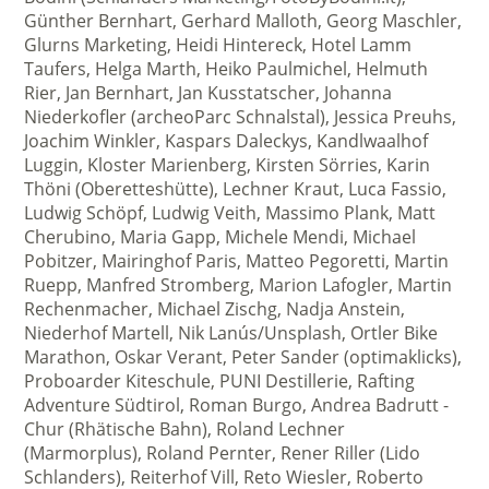
Günther Bernhart, Gerhard Malloth, Georg Maschler,
Glurns Marketing, Heidi Hintereck, Hotel Lamm
Taufers, Helga Marth, Heiko Paulmichel, Helmuth
Rier, Jan Bernhart, Jan Kusstatscher, Johanna
Niederkofler (archeoParc Schnalstal), Jessica Preuhs,
Joachim Winkler, Kaspars Daleckys, Kandlwaalhof
Luggin, Kloster Marienberg, Kirsten Sörries, Karin
Thöni (Oberetteshütte), Lechner Kraut, Luca Fassio,
Ludwig Schöpf, Ludwig Veith, Massimo Plank, Matt
Cherubino, Maria Gapp, Michele Mendi, Michael
Pobitzer, Mairinghof Paris, Matteo Pegoretti, Martin
Ruepp, Manfred Stromberg, Marion Lafogler, Martin
Rechenmacher, Michael Zischg, Nadja Anstein,
Niederhof Martell, Nik Lanús/Unsplash, Ortler Bike
Marathon, Oskar Verant, Peter Sander (optimaklicks),
Proboarder Kiteschule, PUNI Destillerie, Rafting
Adventure Südtirol, Roman Burgo, Andrea Badrutt -
Chur (Rhätische Bahn), Roland Lechner
(Marmorplus), Roland Pernter, Rener Riller (Lido
Schlanders), Reiterhof Vill, Reto Wiesler, Roberto