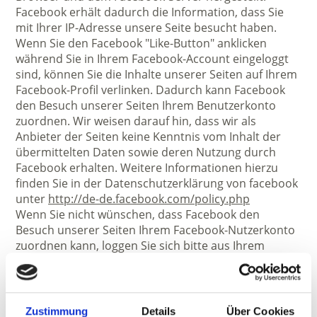
Facebook erhält dadurch die Information, dass Sie
mit Ihrer IP-Adresse unsere Seite besucht haben.
Wenn Sie den Facebook "Like-Button" anklicken
während Sie in Ihrem Facebook-Account eingeloggt
sind, können Sie die Inhalte unserer Seiten auf Ihrem
Facebook-Profil verlinken. Dadurch kann Facebook
den Besuch unserer Seiten Ihrem Benutzerkonto
zuordnen. Wir weisen darauf hin, dass wir als
Anbieter der Seiten keine Kenntnis vom Inhalt der
übermittelten Daten sowie deren Nutzung durch
Facebook erhalten. Weitere Informationen hierzu
finden Sie in der Datenschutzerklärung von facebook
unter
http://de-de.facebook.com/policy.php
Wenn Sie nicht wünschen, dass Facebook den
Besuch unserer Seiten Ihrem Facebook-Nutzerkonto
zuordnen kann, loggen Sie sich bitte aus Ihrem
Facebook-Benutzerkonto aus.
Cookie-Richtlinie Facebook:
https://de-
de.facebook.com/about/privacy/cookies
Zustimmung
Details
Über Cookies