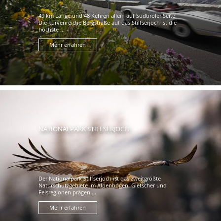
49 km Länge und 48 Kehren allein auf Südtiroler Seite:
Die kurvenreiche Bergstraße auf das Stilfserjoch ist die
höchste ...
Mehr erfahren
NATIONALPARK STILFSERJOCH
Der Nationalpark Stilfserjoch ist das zweitgrößte
Naturschutzgebiete im Alpenbogen. Gletscher und
Felsregionen prägen ...
Mehr erfahren