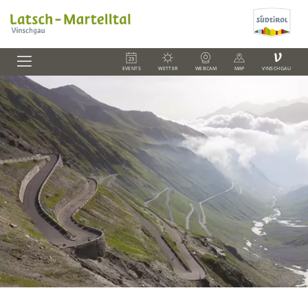
V
EVENTS
WETTER
WEBCAM
MAP
VINSCHGAU