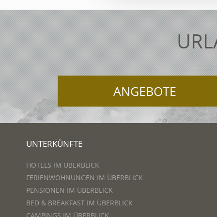
URL
ANGEBOTE
UNTERKÜNFTE
HOTELS IM ÜBERBLICK
FERIENWOHNUNGEN IM ÜBERBLICK
PENSIONEN IM ÜBERBLICK
BED & BREAKFAST IM ÜBERBLICK
CAMPINGS IM ÜBERBLICK