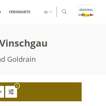
O
FERIENORTE
de
 Vinschgau
nd Goldrain