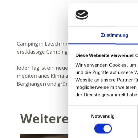
Zustimmung
Camping in Latsch im Vinschgau ist Urlaub ganz na
erstklassige Campingplätze für verschiedene Anspr
Diese Webseite verwendet 
Wir verwenden Cookies, um I
Jeder Tag ist ein neues Abenteuer, beim Camping in
und die Zugriffe auf unsere 
mediterranes Klima am Fuße des Sonnenberges. Au
Website an unsere Partner fü
Berghängen und grünen Wäldern.
möglicherweise mit weiteren
der Dienste gesammelt habe
Einwilligungsauswahl
Weitere interessan
Notwendig