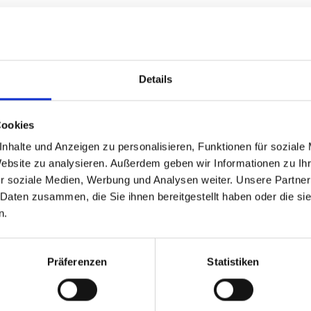
Details
h an der Natur. Als Ferienregion für Erlebnisurlauber und
üche, einer davon ist der Campingplatz in Latsch.
Cookies
nhalte und Anzeigen zu personalisieren, Funktionen für soziale
 Latsch-Martelltal. Das Angebot ist vielfältig. Am Campin
Website zu analysieren. Außerdem geben wir Informationen zu I
ch der Campingplatz Cevedale in Goldrain liegt sonnig 
r soziale Medien, Werbung und Analysen weiter. Unsere Partner
 Daten zusammen, die Sie ihnen bereitgestellt haben oder die s
n.
te Links
Präferenzen
Statistiken