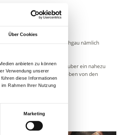
Über Cookies
 Naturfreunde bietet der Vinschgau nämlich
 Medien anbieten zu können
gplatz in Latsch genießen Urlauber ein nahezu
hrer Verwendung unserer
inmitten von Obstgärten, umgeben von den
 führen diese Informationen
ie im Rahmen Ihrer Nutzung
Marketing