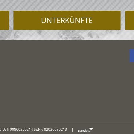
UNTERKÜNFTE
UID: IT00860350214 St.Nr: 82026680213
|