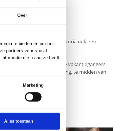
Over
behalve een restaurant of pizzeria ook een
 media te bieden en om ons
ze partners voor social
nformatie die u aan ze heeft
de camping in Latsch kunnen de vakantiegangers
drain kent een zonnige ligging, te midden van
Marketing
Alles toestaan