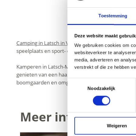
Toestemming
Deze website maakt gebruik
Camping in Latsch in Vinschgau
is vakantie dichtbi
We gebruiken cookies om cont
speelplaats en sport- en vrijetijdsvoorzieningen.
websiteverkeer te analyseren
media, adverteren en analys
Kamperen in Latsch-Martelltal staat voor avontuur
verstrekt of die ze hebben v
genieten van een haast mediterraan klimaat aan d
Toestemmingsselectie
boomgaarden en omgeven door berghellingen en 
Noodzakelijk
Meer interessante 
Weigeren