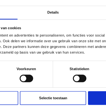
Details
 van cookies
j de natuur. De typische
camping in Latsch-Martelltal
heeft 
ent en advertenties te personaliseren, om functies voor social
. Ook delen we informatie over uw gebruik van onze site met on
e. Deze partners kunnen deze gegevens combineren met andere i
, elke dag weer. Er is dan ook een veelzijdig aanbod. Op 
erzameld op basis van uw gebruik van hun services.
e voet van de Sonnenberg. Ook de camping Cevedale in Gol
groene bossen.
Voorkeuren
Statistieken
links
Selectie toestaan