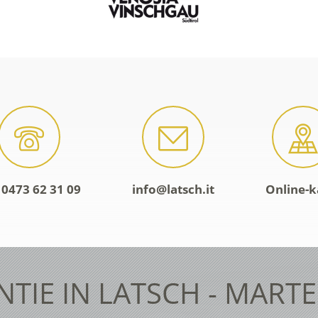
 0473 62 31 09
info@latsch.it
Online-k
TIE IN LATSCH - MART