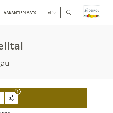
VAKANTIEPLAATS
nl
lltal
gau