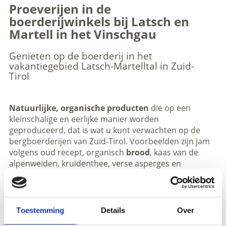
Proeverijen in de
boerderijwinkels bij Latsch en
Martell in het Vinschgau
Genieten op de boerderij in het
vakantiegebied Latsch-Martelltal in Zuid-
Tirol
Natuurlijke, organische producten
die op een
kleinschalige en eerlijke manier worden
geproduceerd, dat is wat u kunt verwachten op de
bergboerderijen van Zuid-Tirol. Voorbeelden zijn jam
volgens oud recept, organisch
brood
, kaas van de
alpenweiden, kruidenthee, verse asperges en
biologische eieren.
In deze boerenwinkels wordt een breed
assortiment
aan boeren- en zuivelproducten
aangeboden, zoals
Toestemming
Details
Over
jam volgens oud recept, organisch brood,