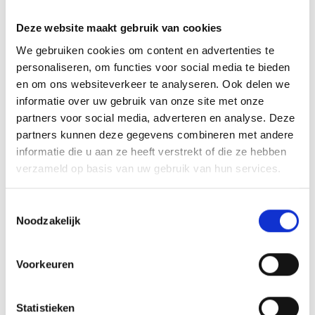
traditionele worst, kaas van de alpenweiden,
kruidenthee, eersteklas fruit, fruitsappen, diverse
Deze website maakt gebruik van cookies
soorten azijn en een aantal van de beste (en
We gebruiken cookies om content en advertenties te
bekroonde) wijnen van Italië. Verder worden de
laatste jaren steeds meer hoogwaardige textiel-
personaliseren, om functies voor social media te bieden
producten verkocht, evenals strohoeden,
en om ons websiteverkeer te analyseren. Ook delen we
traditionele klompen en nog veel meer. Er hangt een
informatie over uw gebruik van onze site met onze
prijskaartje aan deze producten, maar ze zijn met de
partners voor social media, adverteren en analyse. Deze
hand (en veel vakmanschap) gemaakt, en gaan heel
partners kunnen deze gegevens combineren met andere
lang mee.
informatie die u aan ze heeft verstrekt of die ze hebben
verzameld op basis van uw gebruik van hun services.
Rondleidingen op de boerderijen in de
vakantiegebied Latsch-Martelltal bieden een kijkje in
leven en werk van de boeren en boerinnen (en van
Toestemmingsselectie
hun producten!).
Noodzakelijk
Voorkeuren
HEERLIJKHEDEN DIRECT VAN DE BOERDERIJ
IN VINSCHGAU VALLEI TONEN OP KAART (DUITS)
Statistieken