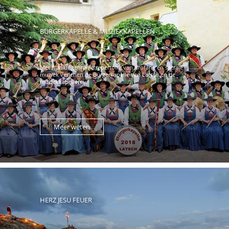
BÜRGERKAPELLE & MUZIEKKAPELLEN
Met hun uitgebreide repertoire van profane en sacrale
muziek verlenen de Bürgerkapelle van Latsch en de
muziekkapellen ...
Meer weten
HERZ JESU FEUER