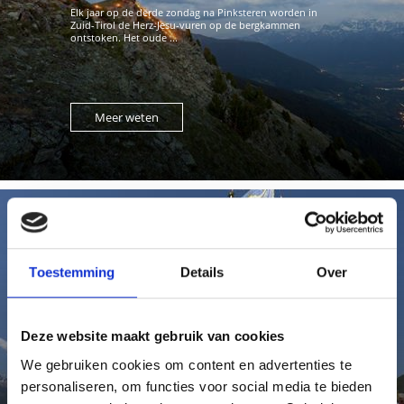
Elk jaar op de derde zondag na Pinksteren worden in
Zuid-Tirol de Herz-Jesu-vuren op de bergkammen
ontstoken. Het oude ...
Meer weten
PROCESSIES
Toestemming
Details
Over
Ook in de regio Latsch-Martelltal worden gedurende het
jaar talrijke kerkelijke processies gehouden.
Deze website maakt gebruik van cookies
Indrukwekkend is ...
We gebruiken cookies om content en advertenties te
personaliseren, om functies voor social media te bieden