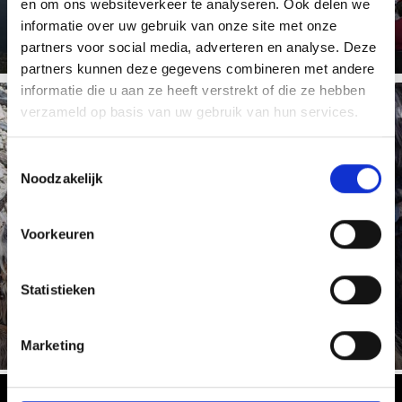
en om ons websiteverkeer te analyseren. Ook delen we
Meer weten
informatie over uw gebruik van onze site met onze
partners voor social media, adverteren en analyse. Deze
partners kunnen deze gegevens combineren met andere
informatie die u aan ze heeft verstrekt of die ze hebben
verzameld op basis van uw gebruik van hun services.
LATSCHER TUIFL
Toestemmingsselectie
Noodzakelijk
Voorkeuren
Op 5 december, in deze streek een dag voor St. Nicolaas,
trekken de “Krampusse”, afschrikwekkend uitziende
figuren , ...
Statistieken
Meer weten
Marketing