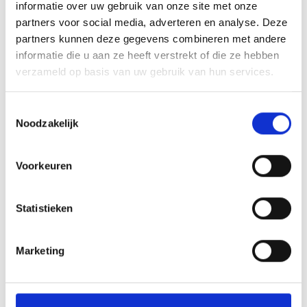
informatie over uw gebruik van onze site met onze
partners voor social media, adverteren en analyse. Deze
partners kunnen deze gegevens combineren met andere
informatie die u aan ze heeft verstrekt of die ze hebben
verzameld op basis van uw gebruik van hun services.
Toestemmingsselectie
Noodzakelijk
SKI SCHOOL WATLES
The Watles ski school is considered one of the
best ski schools in the region and possesses the
Voorkeuren
certification of "gold" ...
Statistieken
Meer weten
Marketing