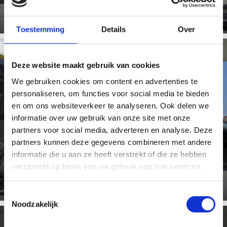
Toestemming
Details
Over
Deze website maakt gebruik van cookies
MOBILCARD
We gebruiken cookies om content en advertenties te
personaliseren, om functies voor social media te bieden
en om ons websiteverkeer te analyseren. Ook delen we
informatie over uw gebruik van onze site met onze
partners voor social media, adverteren en analyse. Deze
Met de Mobilcard kunt u onbeperkt gebruikmaken van
het gehele openbaar vervoer in Zuid-Tirol, op één, drie,
partners kunnen deze gegevens combineren met andere
of zeven ...
informatie die u aan ze heeft verstrekt of die ze hebben
Meer weten
verzameld op basis van uw gebruik van hun services.
Toestemmingsselectie
Noodzakelijk