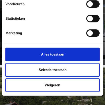
Voorkeuren
OPENBAAR VERVOER
Statistieken
Het Zuid-Tirools Vervoerbedrijf omvat de stads- en
Marketing
streekbussen, de citybussen, de regionale treinen van
de Italiaanse ...
Meer weten
Alles toestaan
Selectie toestaan
Weigeren
‘SÜDTIROL TO GO’-APP