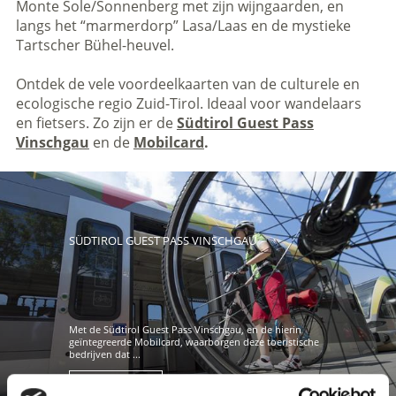
Monte Sole/Sonnenberg met zijn wijngaarden, en
langs het “marmerdorp” Lasa/Laas en de mystieke
Tartscher Bühel-heuvel.
Ontdek de vele voordeelkaarten van de culturele en
ecologische regio Zuid-Tirol. Ideaal voor wandelaars
en fietsers. Zo zijn er de
Südtirol Guest Pass
Vinschgau
en de
Mobilcard
.
SÜDTIROL GUEST PASS VINSCHGAU
Met de Südtirol Guest Pass Vinschgau, en de hierin
geïntegreerde Mobilcard, waarborgen deze toeristische
bedrijven dat ...
Meer weten