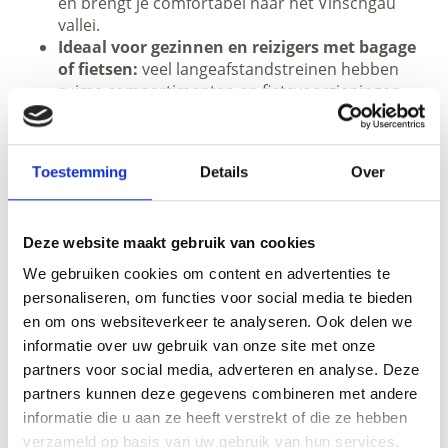
en brengt je comfortabel naar het Vinschgau
vallei.
Ideaal voor gezinnen en reizigers met bagage
of fietsen:
veel langeafstandstreinen hebben
ruime compartimenten en fietsvoorzieningen.
Mobiel ter plaatse:
met de
Südtirol Guest
Pass Vinschgau
maak je gemakkelijk en zonder
gedoe gebruik van het openbaar vervoer in heel
Toestemming
Details
Over
Zuid-Tirol – helemaal zonder auto.
Deze website maakt gebruik van cookies
We gebruiken cookies om content en advertenties te
TREINSTATIONS IN VINSCHGAU VALLEI
personaliseren, om functies voor social media te bieden
TONEN OP KAART (DUITS)
en om ons websiteverkeer te analyseren. Ook delen we
informatie over uw gebruik van onze site met onze
partners voor social media, adverteren en analyse. Deze
Meer interessante links
partners kunnen deze gegevens combineren met andere
informatie die u aan ze heeft verstrekt of die ze hebben
verzameld op basis van uw gebruik van hun services.