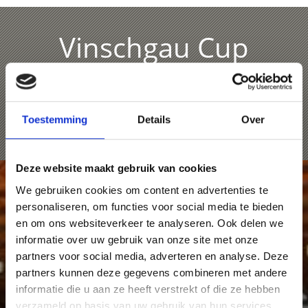
Vinschgau Cup
In het kader van het trainingskamp van ijshockeyclub
ERC Ingolstadt wordt de Vinschgaucup georganiseerd.
Het EisForum vormt het perfecte toneel voor dit
Toestemming
Details
Over
hoogwaardige internationale ijshockeytoernooi.
Deze website maakt gebruik van cookies
We gebruiken cookies om content en advertenties te
personaliseren, om functies voor social media te bieden
en om ons websiteverkeer te analyseren. Ook delen we
informatie over uw gebruik van onze site met onze
partners voor social media, adverteren en analyse. Deze
partners kunnen deze gegevens combineren met andere
informatie die u aan ze heeft verstrekt of die ze hebben
verzameld op basis van uw gebruik van hun services.