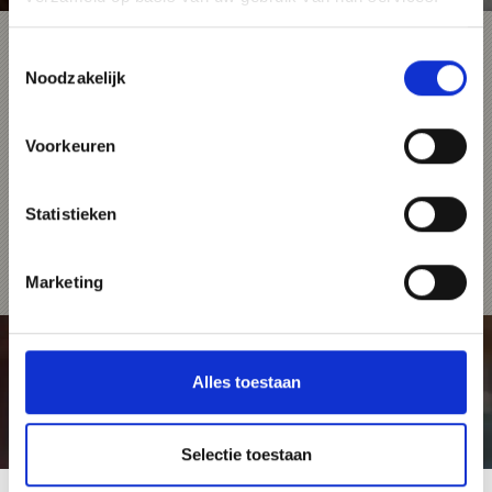
ERC-Ingolstadt
Toestemmingsselectie
Noodzakelijk
De Vinschgau Cup powered by Audi gaat in
2024 zijn achtste ronde in. Volgens het
principe "tophockey en een familiale sfeer"
Voorkeuren
hebben we dit jaar opnieuw topteams
uitgenodigd en een daarvan zijn de Panthers
uit Ingolstadt. Zij spelen op vrijdag 23
augustus om 20:00 uur tegen de Iserlohn
Statistieken
Roosters, die ook uit Duitsland komen.
Kaarten kunnen online worden gekocht op
www.vinschgaucup.it
.
Marketing
Alles toestaan
Selectie toestaan