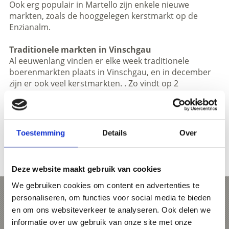
Ook erg populair in Martello zijn enkele nieuwe
markten, zoals de hooggelegen kerstmarkt op de
Enzianalm.
Traditionele markten in Vinschgau
Al eeuwenlang vinden er elke week traditionele
boerenmarkten plaats in Vinschgau, en in december
zijn er ook veel kerstmarkten. . Zo vindt op 2
november de Allerzielen-markt (Allerseelenmarkt)
plaats in het kleine middeleeuwse stadje Glurns. Half
juni is er de St. Johann-markt in Prad, half oktober de
“Gollimorkt” in Mals en eind november vindt in
Toestemming
Details
Over
Schluderns de Katharina-markt plaats, met een
kleurrijke verzameling producten, culinaire
specialiteiten, muziek en evenementen.
Deze website maakt gebruik van cookies
We gebruiken cookies om content en advertenties te
Jaarmarkt in Latsch
personaliseren, om functies voor social media te bieden
en om ons websiteverkeer te analyseren. Ook delen we
Op de traditionele jaarmarkt in Latsch
informatie over uw gebruik van onze site met onze
regionale producten, Zuid-Tiroler handwerk,