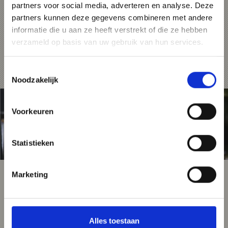
kleding en de meest uiteenlopende culinaire
partners voor social media, adverteren en analyse. Deze
specialiteiten verkocht. De jaarmarkten
partners kunnen deze gegevens combineren met andere
vinden in 2024 op 6 april, 11 juni, 7 oktober en
8 november plaats.
informatie die u aan ze heeft verstrekt of die ze hebben
verzameld op basis van uw gebruik van hun services.
Dates for the year 2025:
07.04.2025 & 11.06.2025
Toestemmingsselectie
Noodzakelijk
Voorkeuren
Statistieken
Marketing
Alles toestaan