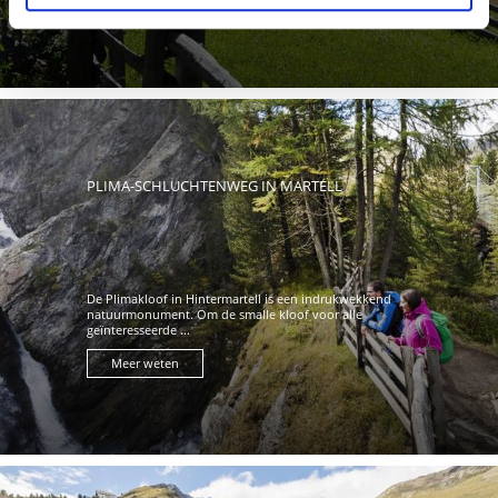
Meer weten
PLIMA-SCHLUCHTENWEG IN MARTELL
De Plimakloof in Hintermartell is een indrukwekkend
natuurmonument. Om de smalle kloof voor alle
geïnteresseerde ...
Meer weten