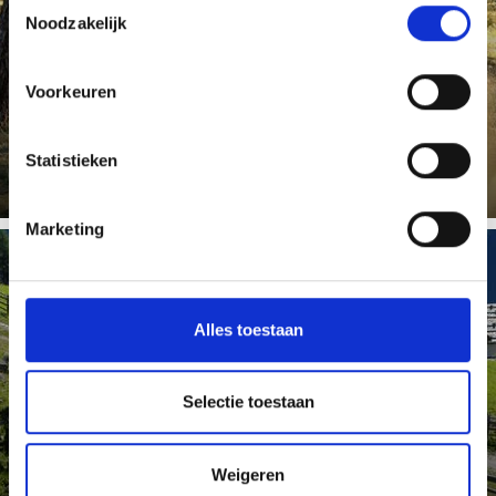
Toestemmingsselectie
Omgeven door hoge bergketens vormen de dorre
Noodzakelijk
Sonnenberg en de groene, waterrijke Nördersberg
boven Latsch een ideaal ...
Voorkeuren
Meer weten
Statistieken
Marketing
WAALWEGEN
Alles toestaan
Rondom Latsch en Martell in het Vinschgau liggen
enkele van de mooiste en authentiekste Waalwegen van
Selectie toestaan
het land, zoals ...
Weigeren