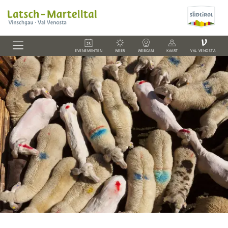
V
EVENEMENTEN
WEER
WEBCAM
KAART
VAL VENOSTA