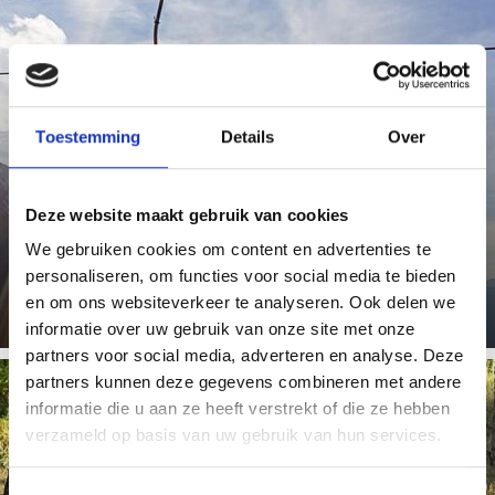
BERGBANEN LATSCH
Toestemming
Details
Over
Met de kabelbaan naar St. Martin im Kofel en de
stoeltjeslift naar de Tarscher Alm in Latsch kom je snel in
de wandel- ...
Deze website maakt gebruik van cookies
We gebruiken cookies om content en advertenties te
Meer weten
personaliseren, om functies voor social media te bieden
en om ons websiteverkeer te analyseren. Ook delen we
informatie over uw gebruik van onze site met onze
partners voor social media, adverteren en analyse. Deze
partners kunnen deze gegevens combineren met andere
informatie die u aan ze heeft verstrekt of die ze hebben
MOUNTAINBIKE TRAILS
verzameld op basis van uw gebruik van hun services.