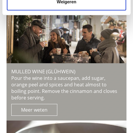
Weigeren
MULLED WINE (GLÜHWEIN)
Pour the wine into a saucepan, add sugar,
orange peel and spices and heat almost to
boiling point. Remove the cinnamon and cloves
before serving.
Meer weten