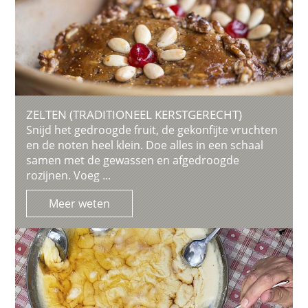
ZELTEN (TRADITIONEEL KERSTGERECHT)
Snijd het gedroogde fruit, de gekonfijte vruchten
en de noten heel klein. Doe alles in een schaal
samen met de gewassen en afgedroogde
rozijnen. Voeg ...
Meer weten