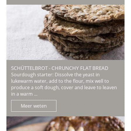
SCHÜTTELBROT - CHRUNCHY FLAT BREAD
Sourdough starter: Dissolve the yeast in
lukewarm water, add to the flour, mix well to
produce a soft dough, cover and leave to leaven
in a warm ...
Meer weten