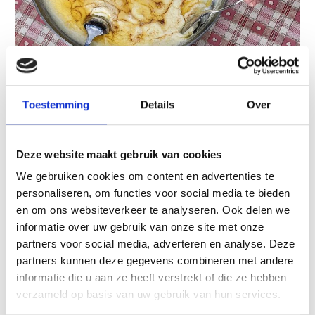
Meer weten
Toestemming
Details
Over
Deze website maakt gebruik van cookies
We gebruiken cookies om content en advertenties te
personaliseren, om functies voor social media te bieden
en om ons websiteverkeer te analyseren. Ook delen we
informatie over uw gebruik van onze site met onze
partners voor social media, adverteren en analyse. Deze
POPPY SEED DOUGHNUTS (KRAPFEN)
partners kunnen deze gegevens combineren met andere
Put flour into big bowl, mix whit milk, oil, water,
informatie die u aan ze heeft verstrekt of die ze hebben
grappa, sugar, egg yolks, egg and salt and knead
verzameld op basis van uw gebruik van hun services.
a smooth dough out of the mix. Let rest for 20 ...