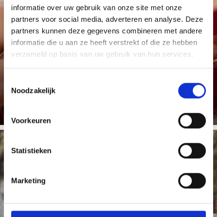
GEROOKT VLEES
informatie over uw gebruik van onze site met onze
partners voor social media, adverteren en analyse. Deze
partners kunnen deze gegevens combineren met andere
informatie die u aan ze heeft verstrekt of die ze hebben
verzameld op basis van uw gebruik van hun services.
De bekende “Kaminwurzen” (worst) en de populaire en
kwalitatief hoogwaardige Zuid-Tiroler ham (“Südtiroler
...
Toestemmingsselectie
Meer weten
Noodzakelijk
Voorkeuren
Statistieken
AARDBEIEN/BEIEN
Marketing
De plaatselijke aardbeien van Latsch-Martelltal zijn van