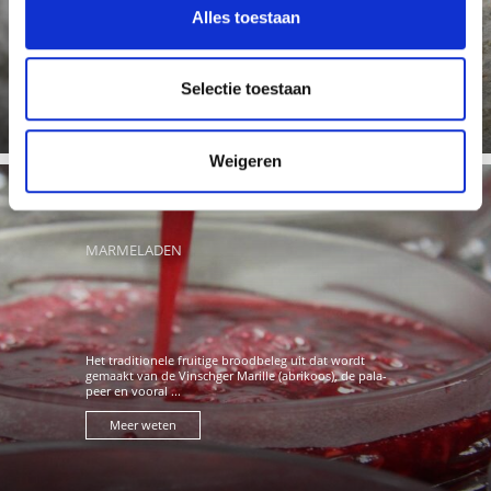
uitstekende kwaliteit. Met name de laat rijpende
Alles toestaan
aardbeien ...
Meer weten
Selectie toestaan
Weigeren
MARMELADEN
Het traditionele fruitige broodbeleg uit dat wordt
gemaakt van de Vinschger Marille (abrikoos), de pala-
peer en vooral ...
Meer weten