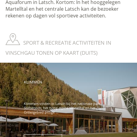
Aquaforum in Latsch. Kortom: In het hooggelegen
Martelltal en het centrale Latsch kan de bezoeker
rekenen op dagen vol sportieve activiteiten.
SPORT & RECREATIE ACTIVITEITEN IN
VINSCHGAU TONEN OP KAART (DUITS)
KLIMMEN
Klimmers vinden in Latsch bij het nationale park
Stilfserjoch, het hoog-alpine Martelltal en het
Ortlergebied pittige ...