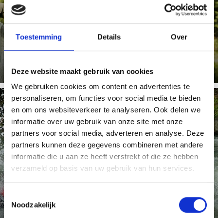
Boogschieten is een vorm van vrijetijdsbesteding
waarmee op sportieve wijze even het dagelijkse leven
wordt ontvlucht. ...
Toestemming
Details
Over
Meer weten
Deze website maakt gebruik van cookies
We gebruiken cookies om content en advertenties te
personaliseren, om functies voor social media te bieden
en om ons websiteverkeer te analyseren. Ook delen we
informatie over uw gebruik van onze site met onze
RAFTING & CANYONING
partners voor social media, adverteren en analyse. Deze
partners kunnen deze gegevens combineren met andere
informatie die u aan ze heeft verstrekt of die ze hebben
verzameld op basis van uw gebruik van hun services.
Sinds 1992 is Aquaterra de ideale partner voor fun en
action in outdoor-sporten. Kajakken, rafting,
hydrospeed en ...
Toestemmingsselectie
Noodzakelijk
Meer weten