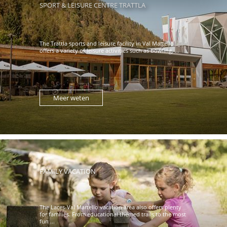
SPORT & LEISURE CENTRE TRATTLA
The Trattla sports and leisure facility in Val Martello
offers a variety of leisure activities such as bowling, ...
Meer weten
FAMILY VACATION
The Laces-Val Martello vacation area also offers plenty
for families. From educational themed trails to the most
fun ...