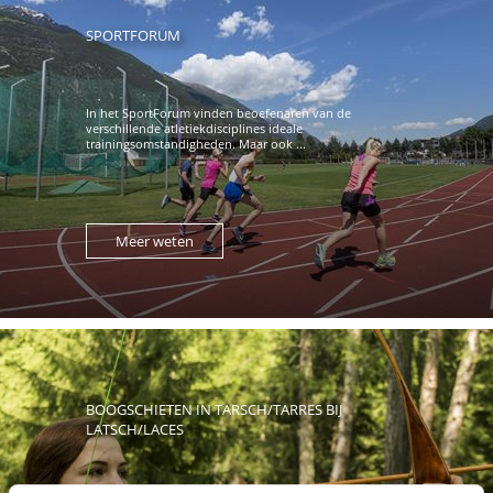
SPORTFORUM
In het SportForum vinden beoefenaren van de
verschillende atletiekdisciplines ideale
trainingsomstandigheden. Maar ook ...
Meer weten
BOOGSCHIETEN IN TARSCH/TARRES BIJ
LATSCH/LACES