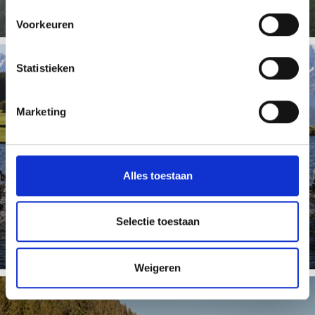
Voorkeuren
Statistieken
VISSEN
Marketing
Alles toestaan
The best fishing waters in the Laces-Val Martello
vacation area.
Meer weten
Selectie toestaan
Weigeren