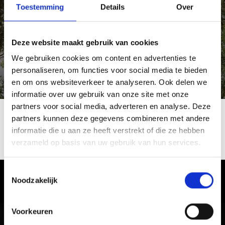
Toestemming
Details
Over
Het Vinschgau en het naburige Müstair zijn de thuisbasis van enkele van
de oudste kerken en fresco's van Europa. Op de dag van de romaanse
Deze website maakt gebruik van cookies
kunst openen de romaanse cultuurplaatsen elk jaar hun deuren en
geven inzicht in een fantastische cultuurperiode van 700 tot 1300 na Chr.
We gebruiken cookies om content en advertenties te
Meer informatie vindt u in het
Duits
,
Engels
en
Italiaans
.
personaliseren, om functies voor social media te bieden
en om ons websiteverkeer te analyseren. Ook delen we
informatie over uw gebruik van onze site met onze
partners voor social media, adverteren en analyse. Deze
partners kunnen deze gegevens combineren met andere
MEER BURCHTEN & KASTELEN IN
informatie die u aan ze heeft verstrekt of die ze hebben
verzameld op basis van uw gebruik van hun services.
VINSCHGAU VALLEI TONEN OP KAART (DUITS)
Toestemmingsselectie
Noodzakelijk
Ervaar de cultuur en gebruiken in
Vinschgau vallei
Voorkeuren
Met zijn kastelen, middeleeuwse klooster- en