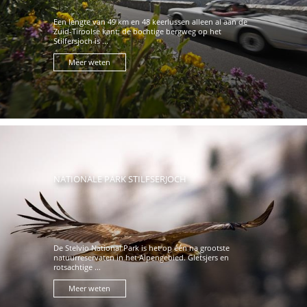
Een lengte van 49 km en 48 keerlussen alleen al aan de
Zuid-Tiroolse kant: de bochtige bergweg op het
Stilfersjoch is ...
Meer weten
NATIONALE PARK STILFSERJOCH
De Stelvio National Park is het op één na grootste
natuurreservaten in het Alpengebied. Gletsjers en
rotsachtige ...
Meer weten