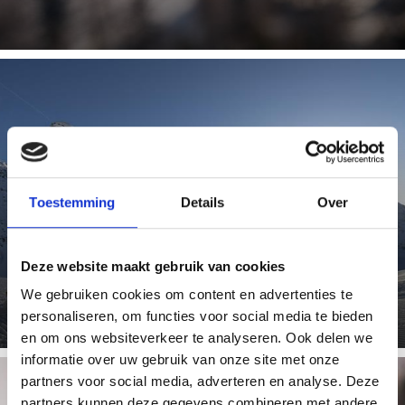
GLETSJERSKIGEBIED
Toestemming
Details
Over
Het sneeuwzekere zomergletsjerskigebied in het
Nationale Park Stilfserjoch is zes maanden per jaar
Deze website maakt gebruik van cookies
geopend en is vooral ...
We gebruiken cookies om content en advertenties te
personaliseren, om functies voor social media te bieden
en om ons websiteverkeer te analyseren. Ook delen we
informatie over uw gebruik van onze site met onze
partners voor social media, adverteren en analyse. Deze
partners kunnen deze gegevens combineren met andere