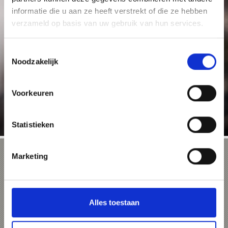
informatie die u aan ze heeft verstrekt of die ze hebben
INFORMATIECENTRA NATIONALE PARK
verzameld op basis van uw gebruik van hun services.
Toestemmingsselectie
Noodzakelijk
De vijf informatiecentra in de gemeenten Martell, Trafoi,
Prad, Schlanders en Ulten zijn gewijd aan de
Voorkeuren
geologische, ...
Statistieken
Marketing
Stelvio Marathon
De Stelvio Marathon met start in Prad bij het
Stilfserjoch is het ultieme hardloopavontuur
langs de Stilfserjoch panorama-pasweg
omhoog naar het Stilfserjoch, de op één na
Alles toestaan
hoogste bergpas van Europa.