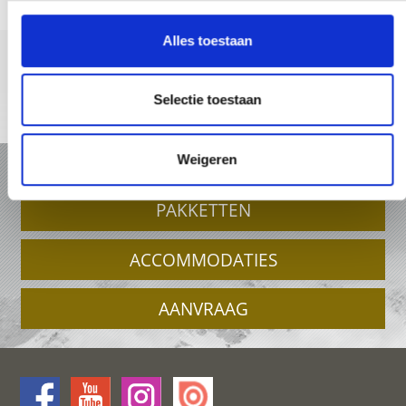
Alles toestaan
Selectie toestaan
+39 0473 62 31 09
info@latsch.it
Online-kaart
Weigeren
VAKANTIE IN LATSCH - MARTELLTAL
PAKKETTEN
ACCOMMODATIES
AANVRAAG