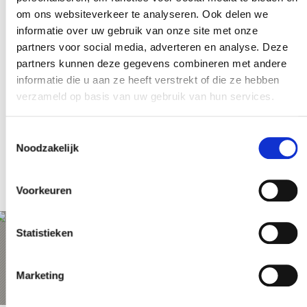
throughout the entire flight.
om ons websiteverkeer te analyseren. Ook delen we
A tandem flight in Latsch is the perfect way
informatie over uw gebruik van onze site met onze
to discover
South Tyrol from a
partners voor social media, adverteren en analyse. Deze
completely new perspective
. This
partners kunnen deze gegevens combineren met andere
experience combines
nature
,
freedom
informatie die u aan ze heeft verstrekt of die ze hebben
and
unforgettable moments
high above
verzameld op basis van uw gebruik van hun services.
the mountains of the
Vinschgau Valley
.
Together with
tandem pilot Ben
, your
Toestemmingsselectie
flight will be a unique experience, allowing
Noodzakelijk
you to discover the beauty of the region
from a
bird’s-eye view
.
Voorkeuren
Statistieken
San Martino in Monte
Marketing
Webcam öffnen