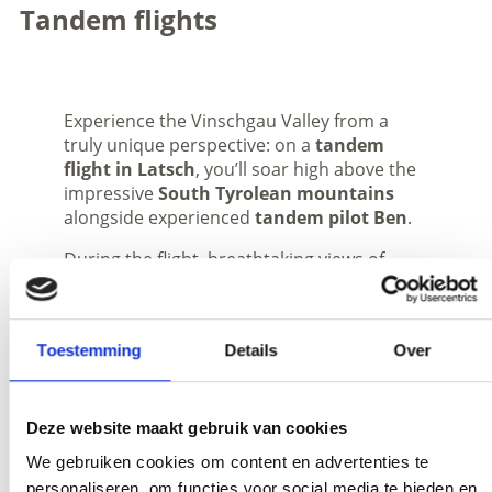
Tandem flights
Experience the Vinschgau Valley from a
truly unique perspective: on a
tandem
flight in Latsch
, you’ll soar high above the
impressive
South Tyrolean mountains
alongside experienced
tandem pilot Ben
.
During the flight, breathtaking views of
Latsch
, the
Martell Valley
, the
surrounding peaks and the
Stelvio
National Park
unfold before you.
Toestemming
Details
Over
Depending on the weather conditions and
your personal preferences, the flight can
be enjoyed as a relaxed
panoramic flight
or offer a bit more action with turns and
Deze website maakt gebruik van cookies
small manoeuvres.
Safety
,
expertise
and
We gebruiken cookies om content en advertenties te
personalised support
accompany you
personaliseren, om functies voor social media te bieden en