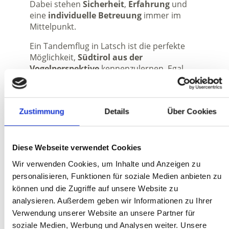
Dabei stehen
Sicherheit
,
Erfahrung
und
eine
individuelle Betreuung
immer im
Mittelpunkt.
Ein Tandemflug in Latsch ist die perfekte
Möglichkeit,
Südtirol aus der
Vogelperspektive
kennenzulernen. Egal
ob als besonderes Highlight im Urlaub, als
außergewöhnliches Geschenk oder als
lang ersehntes Abenteuer: Dieses Erlebnis
Zustimmung
Details
Über Cookies
verbindet
Natur
,
Freiheit
und
unvergessliche Momente
.
Gemeinsam mit
Seilpartner Ben
wird dein
Diese Webseite verwendet Cookies
Flug zu einem einzigartigen Erlebnis, bei
Wir verwenden Cookies, um Inhalte und Anzeigen zu
dem du die Schönheit der Region aus der
personalisieren, Funktionen für soziale Medien anbieten zu
Vogelperspektive
entdecken kannst.
können und die Zugriffe auf unsere Website zu
analysieren. Außerdem geben wir Informationen zu Ihrer
Verwendung unserer Website an unsere Partner für
soziale Medien, Werbung und Analysen weiter. Unsere