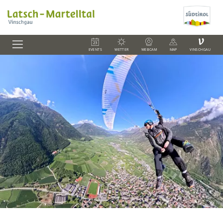
V
EVENTS
WETTER
WEBCAM
MAP
VINSCHGAU