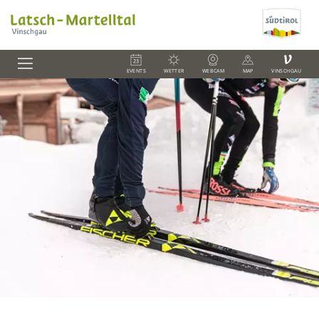
V
EVENTS
WETTER
WEBCAM
MAP
VINSCHGAU