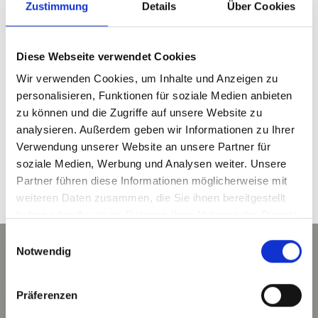
Zustimmung
Details
Über Cookies
MARTELL - LOIPE ST. MARIA IN DER SCHMELZ -
HÖLDERLE
Start für diese gemütliche Langlaufrunde ist das
Diese Webseite verwendet Cookies
Hotel Waldheim. Entlang der Loipe befindet sich
Wir verwenden Cookies, um Inhalte und Anzeigen zu
eine im Jahr 1711 ...
personalisieren, Funktionen für soziale Medien anbieten
zu können und die Zugriffe auf unsere Website zu
128 hm
3 km
analysieren. Außerdem geben wir Informationen zu Ihrer
Mehr erfahren
Verwendung unserer Website an unsere Partner für
soziale Medien, Werbung und Analysen weiter. Unsere
Partner führen diese Informationen möglicherweise mit
weiteren Daten zusammen, die Sie ihnen bereitgestellt
haben oder die sie im Rahmen Ihrer Nutzung der Dienste
gesammelt haben.
Einwilligungsauswahl
Unberührte weiße Schneepracht
Notwendig
umhüllt das Biathlonzentrum im
Martelltal
Präferenzen
Im Herzen des Nationalpark Stilfserjoch liegt