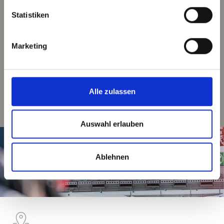
auf 1.700m Meereshöhe das Biathlontal. Das
nordische Skizentrum im Hintermartell
Statistiken
verfügt über einen modernen Schießstand
mit 30 vollelektronischen Stießständen HoRa
2000, auf dem 12 Kilometer langen Loipennetz
finden jährlich internationale und nationale
Marketing
Biathlonwettkämpfe statt. Einer davon ist der
IBU-Cup, bei dem hochkarätigen Wettkampf
qualifizieren sich die Besten Biathleten für
den Weltcup. Im Jahr 2007 fand im Martelltal
die Junioren Weltmeisterschaft statt, im Jahr
2025 sind wieder alle Augen auf das
Alle zulassen
Martelltal gerichtet, dort finden Anfang des
Jahres 2025 die Europameisterschaften statt.
Auswahl erlauben
Ablehnen