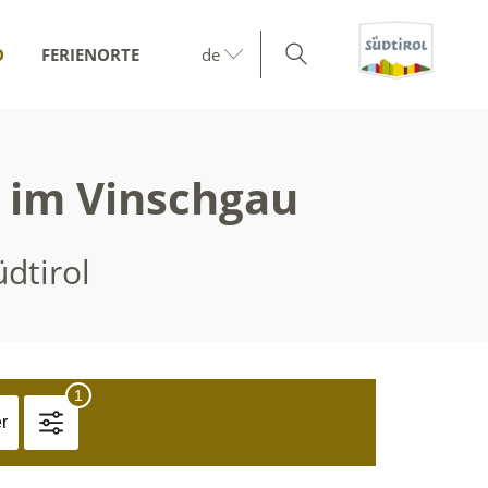
O
FERIENORTE
de
l im Vinschgau
dtirol