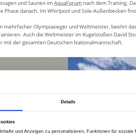
massagen und Saunen im
AquaForum
nach dem Training. Da
ive Phase danach. Im Whirlpool und Sole-Außenbecken find
on mehrfacher Olympiasieger und Weltmeister, beehrt das
ainieren. Auch die Weltmeister im Kugelstoßen David Stor
hier mit der gesamten Deutschen Nationalmannschaft.
ngsbedingungen für alle
Details
ielbaren Kunstrasenplatz
pen schätzen die
Cookies
nhalte und Anzeigen zu personalisieren, Funktionen für soziale