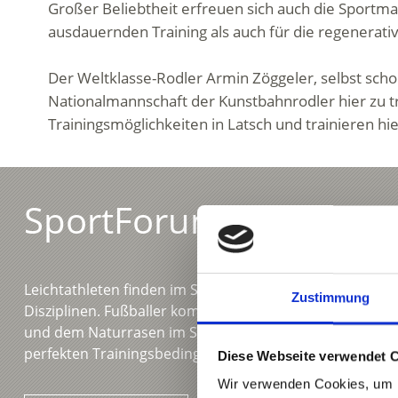
Großer Beliebtheit erfreuen sich auch die Sport
ausdauernden Training als auch für die regenerat
Der Weltklasse-Rodler Armin Zöggeler, selbst sch
Nationalmannschaft der Kunstbahnrodler hier zu tr
Trainingsmöglichkeiten in Latsch und trainieren 
SportForum
Leichtathleten finden im SportForum die idealen Traini
Zustimmung
Disziplinen. Fußballer kommen auf dem ganzjährig besp
und dem Naturrasen im Stadion zum Schuss. Sportgrup
perfekten Trainingsbedingungen im SportForum.
Diese Webseite verwendet 
Wir verwenden Cookies, um I