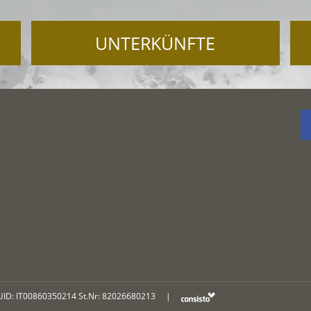
UNTERKÜNFTE
UID: IT00860350214 St.Nr: 82026680213
|