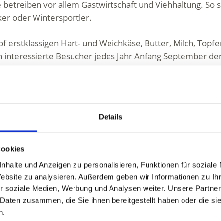
 betreiben vor allem Gastwirtschaft und Viehhaltung. So
ker oder Wintersportler.
of
erstklassigen Hart- und Weichkäse, Butter, Milch, Topfe
en interessierte Besucher jedes Jahr Anfang September d
en
Almen
waren gebührend gefeiert.
oßen Glocken werden die Tiere geschmückt und nach ei
acht.
Details
Cookies
nhalte und Anzeigen zu personalisieren, Funktionen für soziale
Website zu analysieren. Außerdem geben wir Informationen zu I
r soziale Medien, Werbung und Analysen weiter. Unsere Partner
 Daten zusammen, die Sie ihnen bereitgestellt haben oder die s
n.