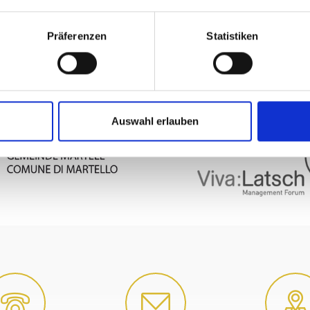
Präferenzen
Statistiken
UND MARTELL AUF KARTE ANZEIGEN
Auswahl erlauben