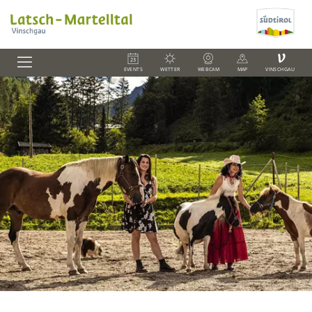
V
EVENTS
WETTER
WEBCAM
MAP
VINSCHGAU