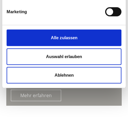
Marketing
Alle zulassen
SIGLGUT
Auswahl erlauben
Brunnenweg 20
39021
Tarsch
Tel.
+39 347 6082777
Ablehnen
info@siglgut.it
www.siglgut.it
Mehr erfahren