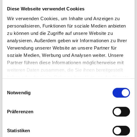
Diese Webseite verwendet Cookies
Wir verwenden Cookies, um Inhalte und Anzeigen zu
personalisieren, Funktionen für soziale Medien anbieten
zu können und die Zugriffe auf unsere Website zu
RONA RANCH
analysieren. Außerdem geben wir Informationen zu Ihrer
Gand 39
39020
Martell
Verwendung unserer Website an unsere Partner für
Tel.
+39 0473 744528
soziale Medien, Werbung und Analysen weiter. Unsere
info@martellerhof.com
Partner führen diese Informationen möglicherweise mit
www.martellerhof.com
weiteren Daten zusammen, die Sie ihnen bereitgestellt
haben oder die sie im Rahmen Ihrer Nutzung der Dienste
Mehr erfahren
gesammelt haben.
Einwilligungsauswahl
Notwendig
Präferenzen
Statistiken