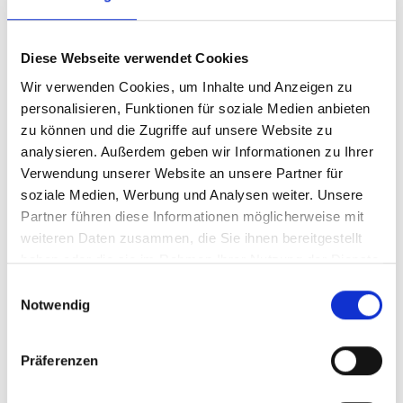
LATSCH-MARTELLTAL (600 – 1400
M)
herunterladen (6,12 MB)
Diese Webseite verwendet Cookies
per Post bestellen
Wir verwenden Cookies, um Inhalte und Anzeigen zu
personalisieren, Funktionen für soziale Medien anbieten
zu können und die Zugriffe auf unsere Website zu
analysieren. Außerdem geben wir Informationen zu Ihrer
Verwendung unserer Website an unsere Partner für
Informationen für deinen Urlaub im Vinschgau
soziale Medien, Werbung und Analysen weiter. Unsere
Finde hier weitere Informationen für deinen Urlaub im
Partner führen diese Informationen möglicherweise mit
Vinschgau
weiteren Daten zusammen, die Sie ihnen bereitgestellt
DEIN URLAUBSBEGLEITER
haben oder die sie im Rahmen Ihrer Nutzung der Dienste
per Post bestellen
gesammelt haben.
Einwilligungsauswahl
Notwendig
Präferenzen