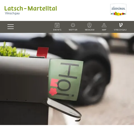
V
EVENTS
WETTER
WEBCAM
MAP
VINSCHGAU