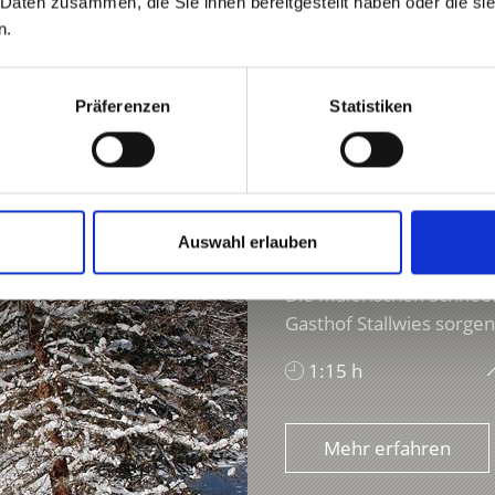
 Daten zusammen, die Sie ihnen bereitgestellt haben oder die s
n.
Präferenzen
Statistiken
Auswahl erlauben
WALDHEIM-STALLWIE
Die malerischen Schnee
Gasthof Stallwies sorgen
1:15 h
Mehr erfahren