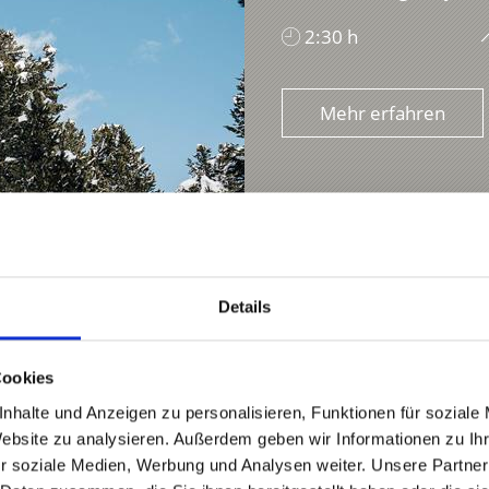
2:30 h
Mehr erfahren
Details
 (Holzrinnenwaal), wo
Cookies
s aus den ...
nhalte und Anzeigen zu personalisieren, Funktionen für soziale
Website zu analysieren. Außerdem geben wir Informationen zu I
4,9 km
r soziale Medien, Werbung und Analysen weiter. Unsere Partner