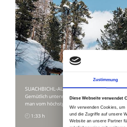
Zustimmung
SUACHBICHL-AUSBLICK
Gemütlich unterwegs im Reich des Kondlwaals
Diese Webseite verwendet 
man vom höchstgelegenen Getreidehof Europa
Wir verwenden Cookies, um I
und die Zugriffe auf unsere 
1:33 h
269 hm
Website an unsere Partner fü