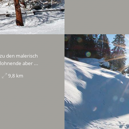
zu den malerisch
lohnende aber ...
9,8 km