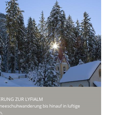
UNG ZUR LYFIALM
hneeschuhwanderung bis hinauf in luftige
m.