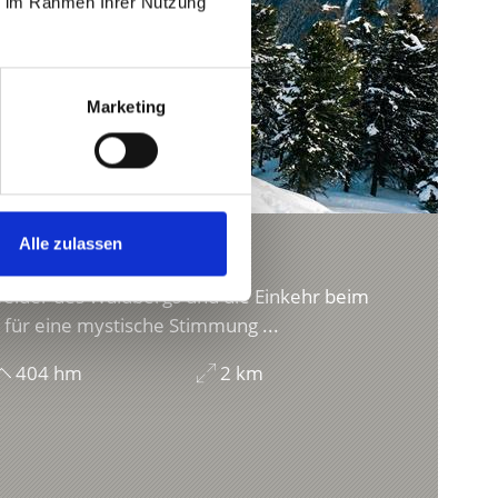
ie im Rahmen Ihrer Nutzung
Marketing
Alle zulassen
S
felder des Waldbergs und die Einkehr beim
 für eine mystische Stimmung ...
404 hm
2 km