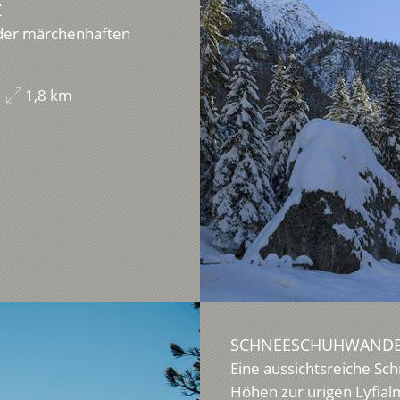
Z
 der märchenhaften
1,8 km
SCHNEESCHUHWANDER
Eine aussichtsreiche Sc
Höhen zur urigen Lyfial