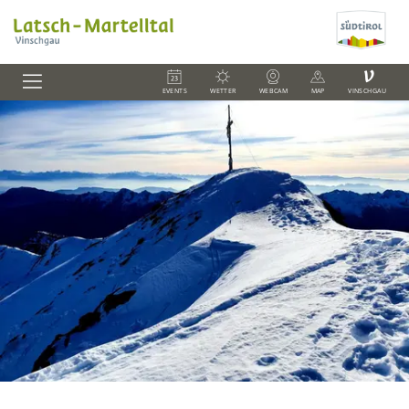
V
EVENTS
WETTER
WEBCAM
MAP
VINSCHGAU