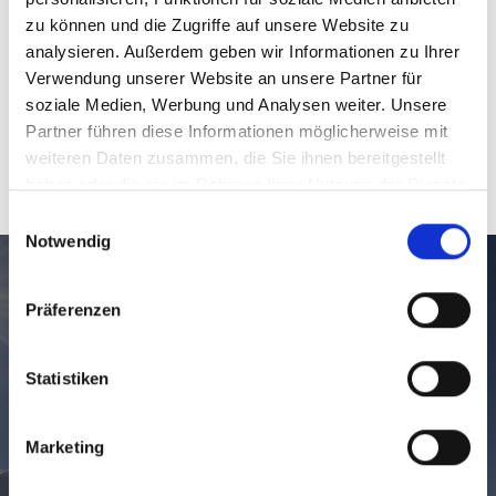
Unser Tipp
zu können und die Zugriffe auf unsere Website zu
analysieren. Außerdem geben wir Informationen zu Ihrer
Verwendung unserer Website an unsere Partner für
soziale Medien, Werbung und Analysen weiter. Unsere
Partner führen diese Informationen möglicherweise mit
weiteren Daten zusammen, die Sie ihnen bereitgestellt
WEITERE SKITOUREN IM VINSCHGAU AUF
haben oder die sie im Rahmen Ihrer Nutzung der Dienste
KARTE ANZEIGEN
gesammelt haben.
Einwilligungsauswahl
Notwendig
Das Skitourenwetter im Feriengebiet
Präferenzen
Latsch-Martell im Vinschgau
Statistiken
Marketing