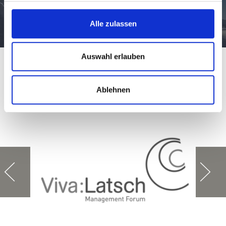
Mehr erfahren
Alle zulassen
Winter aktiv
Auswahl erlauben
Ablehnen