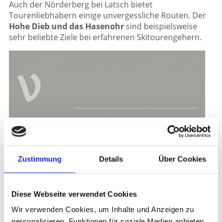
Auch der Nörderberg bei Latsch bietet
Tourenliebhabern einige unvergessliche Routen. Der
Hohe Dieb und das Hasenohr
sind beispielsweise
sehr beliebte Ziele bei erfahrenen Skitourengehern.
V
Bergführer
Maschler Georg
Vinschgauerstraße 93
Zustimmung
Details
Über Cookies
39023 Laas
info@bergerlebnisse.com
0039 380 420 6729
Diese Webseite verwendet Cookies
Wir verwenden Cookies, um Inhalte und Anzeigen zu
personalisieren, Funktionen für soziale Medien anbieten