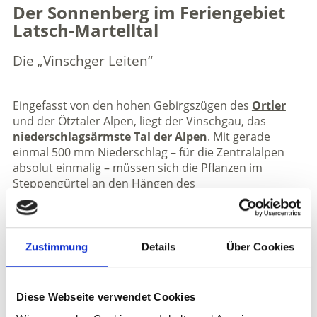
Der Sonnenberg im Feriengebiet
Latsch-Martelltal
Die „Vinschger Leiten“
Eingefasst von den hohen Gebirgszügen des
Ortler
und der Ötztaler Alpen, liegt der Vinschgau, das
niederschlagsärmste Tal der Alpen
. Mit gerade
einmal 500 mm Niederschlag – für die Zentralalpen
absolut einmalig – müssen sich die Pflanzen im
Steppengürtel an den Hängen des
sonnenexponierten
Sonnenbergs
begnügen. Hier,
an den Hängen des Sonnenbergs erstrecken sich die
vormals gerodeten und wettergeschützten
kargen
Vinschger Leiten
.
Zustimmung
Details
Über Cookies
Das
spezielle Mikroklima
sorgt am Sonnenberg für
Trockenrasengesellschaften mit Steppengräsern,
Diese Webseite verwendet Cookies
Flaumeichen und Zwergsträuchern. Die Böden haben