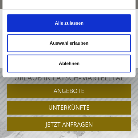
Alle zulassen
Auswahl erlauben
+39 0473 62 31 09
info@latsch.it
Interaktive Karte
Ablehnen
URLAUB IN LATSCH-MARTELLTAL
ANGEBOTE
UNTERKÜNFTE
JETZT ANFRAGEN