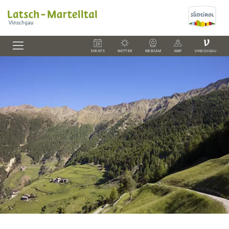
V
EVENTS
WETTER
WEBCAM
MAP
VINSCHGAU