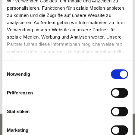
Wir verwenden Cookies, um Inhalte und Anzeigen zu
darüber hinaus eine gute Wasseraufnahme aber
personalisieren, Funktionen für soziale Medien anbieten
geringe Wasserhaltefähigkeit. So findet sich hier eine
faszinierende und für den Alpenraum
seltene Tier-
zu können und die Zugriffe auf unsere Website zu
und Pflanzenwelt,
die an große
analysieren. Außerdem geben wir Informationen zu Ihrer
Temperaturschwankungen und hohe
Verwendung unserer Website an unsere Partner für
Bodentemperaturen im Sommer angepasst sind.
soziale Medien, Werbung und Analysen weiter. Unsere
Partner führen diese Informationen möglicherweise mit
weiteren Daten zusammen, die Sie ihnen bereitgestellt
haben oder die sie im Rahmen Ihrer Nutzung der Dienste
WANDERUNGEN ENTLANG DES
gesammelt haben.
Einwilligungsauswahl
SONNENBERGES RUND UM LATSCH AUF KARTE
Notwendig
ANZEIGEN
Präferenzen
Statistiken
Marketing