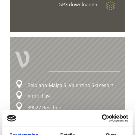
GPX downloaden
V
Belpiano-Malga S. Valentino Ski resort
Altdorf 39
39027 Reschen
+39 0473 633333
info@schoeneben.it
Toestemming
Details
Over