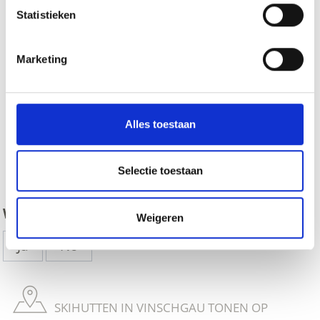
Statistieken
Marketing
Alles toestaan
zurück
Selectie toestaan
WAS DE INHOUD NUTTIG VOOR U?
Weigeren
Ja
No
SKIHUTTEN IN VINSCHGAU TONEN OP