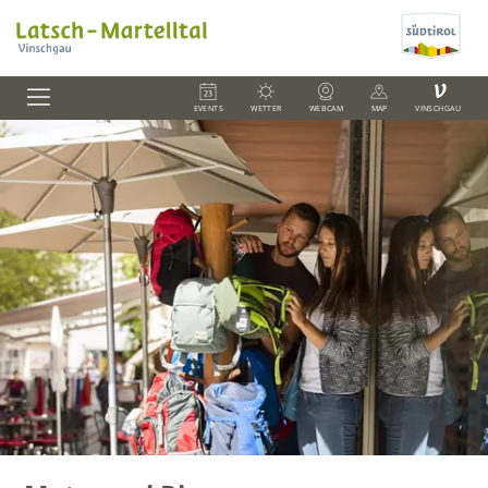
V
EVENTS
WETTER
WEBCAM
MAP
VINSCHGAU