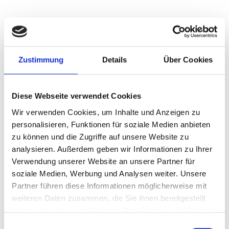
Zustimmung
Details
Über Cookies
Diese Webseite verwendet Cookies
Wir verwenden Cookies, um Inhalte und Anzeigen zu
personalisieren, Funktionen für soziale Medien anbieten
zu können und die Zugriffe auf unsere Website zu
analysieren. Außerdem geben wir Informationen zu Ihrer
Verwendung unserer Website an unsere Partner für
soziale Medien, Werbung und Analysen weiter. Unsere
METZGEREI RINNER
Partner führen diese Informationen möglicherweise mit
Hauptstraße 122
weiteren Daten zusammen, die Sie ihnen bereitgestellt
39021
Latsch
haben oder die sie im Rahmen Ihrer Nutzung der Dienste
info@rinner-speck.it
www.rinner-speck.it
gesammelt haben.
Einwilligungsauswahl