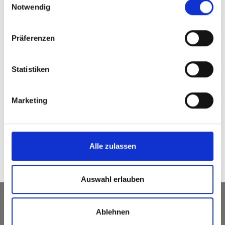
T
+39 0473 623138
Notwendig
Präferenzen
zurück zur Übersicht
Statistiken
Marketing
WAR DER INHALT FÜR SIE HILFREICH?
Ja
Nein
Alle zulassen
Auswahl erlauben
Ablehnen