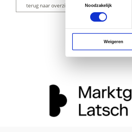
terug naar overzicht
Noodzakelijk
Weigeren
WAS DE INH