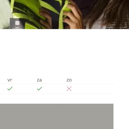
vr
za
zo