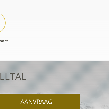
aart
ELLTAL
AANVRAAG