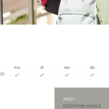
ma
di
wo
do
:00
39021
info@rinner-speck.it