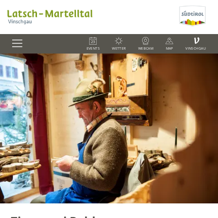
V
EVENTS
WETTER
WEBCAM
MAP
VINSCHGAU