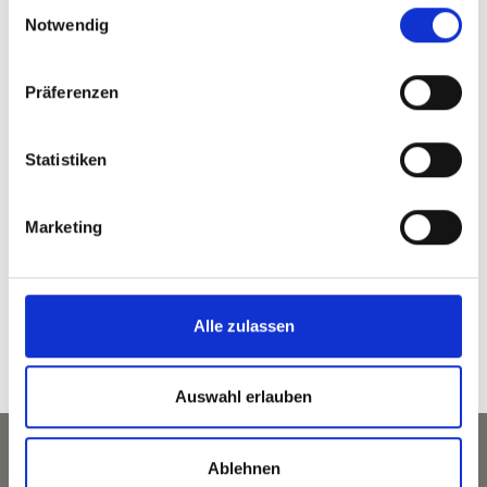
Einwilligungsauswahl
www.pohl.it
Notwendig
T
+39 0473 623291
Präferenzen
zurück zur Übersicht
Statistiken
Marketing
WAR DER INHALT FÜR SIE HILFREICH?
Ja
Nein
Alle zulassen
Auswahl erlauben
Ablehnen