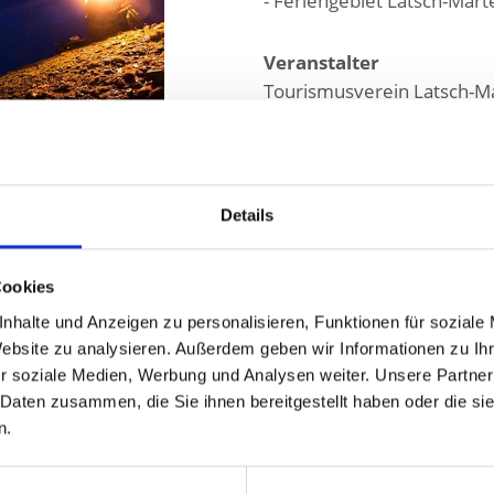
- Feriengebiet Latsch-Marte
Veranstalter
Tourismusverein Latsch-Ma
Hauptplatz 14
Latsch 39021
info@latsch.it
www.latsch-martell.it
Details
Tel.
+39 0473 623109
Cookies
nhalte und Anzeigen zu personalisieren, Funktionen für soziale
Website zu analysieren. Außerdem geben wir Informationen zu I
r soziale Medien, Werbung und Analysen weiter. Unsere Partner
 Daten zusammen, die Sie ihnen bereitgestellt haben oder die s
n.
ALT FÜR SIE HILFREICH?