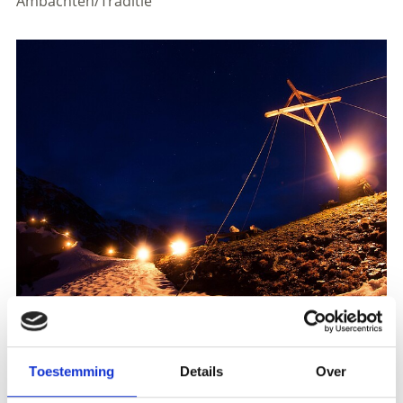
Ambachten/Traditie
Registration required
Toestemming
Details
Over
Plaats evenement