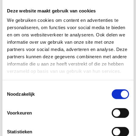
-
Deze website maakt gebruik van cookies
We gebruiken cookies om content en advertenties te
Organisator
personaliseren, om functies voor social media te bieden
Tourismusverein Latsch-Martell
Hauptstraße 14
en om ons websiteverkeer te analyseren. Ook delen we
Latsch 39021
informatie over uw gebruik van onze site met onze
info@latsch.it
partners voor social media, adverteren en analyse. Deze
www.latsch-martell.it
partners kunnen deze gegevens combineren met andere
Tel.
+39 0473 623109
informatie die u aan ze heeft verstrekt of die ze hebben
verzameld op basis van uw gebruik van hun services.
zurück zu den Top Events
Toestemmingsselectie
Noodzakelijk
WAS DE INHOUD NUTTIG VOOR U?
Voorkeuren
Ja
No
Statistieken