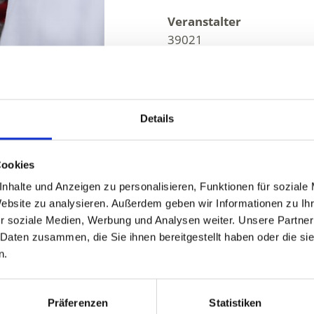
Veranstalter
39021
info@gemeinde.latsch.bz.i
www.gemeinde.latsch.bz.i
Tel.
+39 0473 623113
Details
Cookies
nhalte und Anzeigen zu personalisieren, Funktionen für soziale
Website zu analysieren. Außerdem geben wir Informationen zu I
r soziale Medien, Werbung und Analysen weiter. Unsere Partner
 Daten zusammen, die Sie ihnen bereitgestellt haben oder die s
n.
ALT FÜR SIE HILFREICH?
Präferenzen
Statistiken