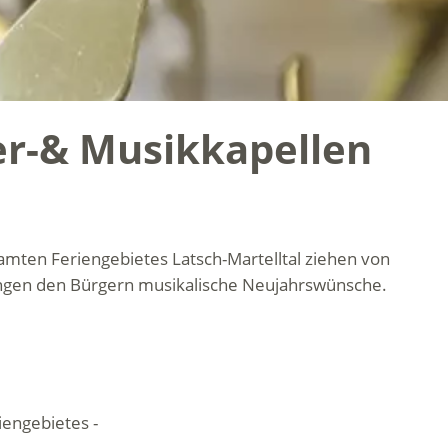
er-& Musikkapellen
amten Feriengebietes Latsch-Martelltal ziehen von
ngen den Bürgern musikalische Neujahrswünsche.
iengebietes -