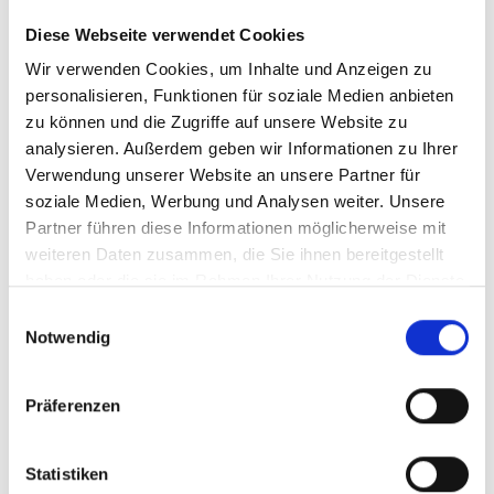
Euro 30,00 pro Person inklusive
Diese Webseite verwendet Cookies
» geführte Motorrad-Ausfahrt;
» Mittagessen;
Wir verwenden Cookies, um Inhalte und Anzeigen zu
personalisieren, Funktionen für soziale Medien anbieten
ACHTUNG:
zu können und die Zugriffe auf unsere Website zu
» Mautgebühr von Euro 12,00 pro Motorrad nicht im
analysieren. Außerdem geben wir Informationen zu Ihrer
Tourpreis enthalten (Stand 01.05.2017);
Verwendung unserer Website an unsere Partner für
» Grenzkontrollen beim Tunnel „Munt la Schera“ (CH)
soziale Medien, Werbung und Analysen weiter. Unsere
und in Taufers im Münstertal (ITA) – gültige
Partner führen diese Informationen möglicherweise mit
Identitätskarte/Reisepass mitführen;
weiteren Daten zusammen, die Sie ihnen bereitgestellt
haben oder die sie im Rahmen Ihrer Nutzung der Dienste
ZURÜCK ZUR ÜBERSICHTSEITE
gesammelt haben.
Einwilligungsauswahl
Notwendig
V
Präferenzen
Statistiken