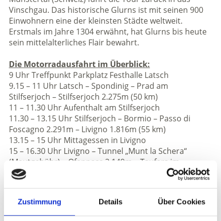
Vinschgau. Das historische Glurns ist mit seinen 900
Einwohnern eine der kleinsten Städte weltweit.
Erstmals im Jahre 1304 erwähnt, hat Glurns bis heute
sein mittelalterliches Flair bewahrt.
Die Motorradausfahrt im Überblick:
9 Uhr Treffpunkt Parkplatz Festhalle Latsch
9.15 – 11 Uhr Latsch – Spondinig – Prad am
Stilfserjoch – Stilfserjoch 2.275m (50 km)
11 – 11.30 Uhr Aufenthalt am Stilfserjoch
11.30 – 13.15 Uhr Stilfserjoch – Bormio – Passo di
Foscagno 2.291m – Livigno 1.816m (55 km)
13.15 – 15 Uhr Mittagessen in Livigno
15 – 16.30 Uhr Livigno – Tunnel „Munt la Schera“
(Mautgebühr) – Ofenpass 2.149m – Taufers im
Münstertal – Glurns (55 km)
16.30 – 17 Uhr Aufenthalt in Glurns
17 – 18 Uhr Glurns – Schluderns – Latsch (30 km)
Zustimmung
Details
Über Cookies
TOURPREIS: