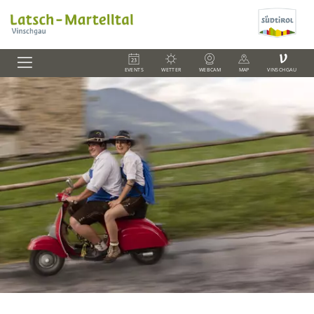
V
EVENTS
WETTER
WEBCAM
MAP
VINSCHGAU