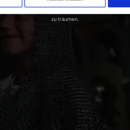
dtirol um persönlich zahlreiche Kulturstätten und die Vin
zu träumen.