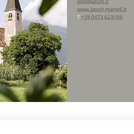
info@latsch.it
www.latsch-martell.it
T
+39 0473 623109