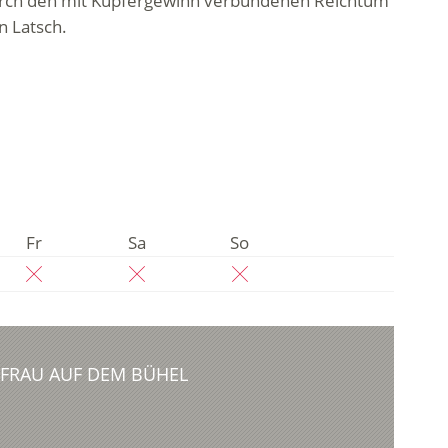
- durch den mit Kupfergewinn verbundenen Reichtum
n Latsch.
Fr
Sa
So
 FRAU AUF DEM BÜHEL