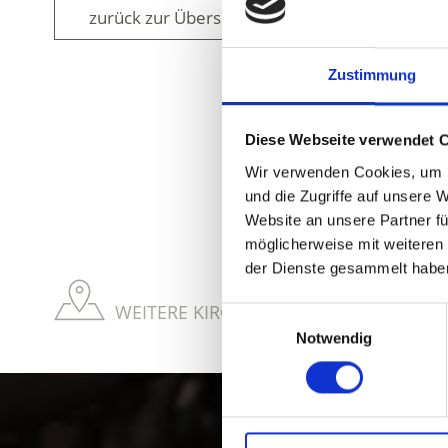
zurück zur Übersicht
Zustimmung
Diese Webseite verwendet 
WAR DER INH
Wir verwenden Cookies, um I
und die Zugriffe auf unsere 
Website an unsere Partner fü
möglicherweise mit weiteren
der Dienste gesammelt habe
WEITERE KIRCHEN & KLÖSTER IM VINS
Einwilligungsauswahl
Notwendig
Kultur und