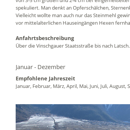
von 3-5 cm großen und 2-4 cm tief eingemeißelten 
spekuliert. Man denkt an Opferschälchen, Sternen
Vielleicht wollte man auch nur das Steinmehl gew
vor mittelalterlichen Hauseingängen Hexen fernha
Anfahrtsbeschreibung
Über die Vinschgauer Staatsstraße bis nach Latsch.
Januar - Dezember
Empfohlene Jahreszeit
Januar, Februar, März, April, Mai, Juni, Juli, Aug