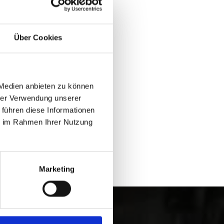
Über Cookies
Ja
Nein
 Medien anbieten zu können
hrer Verwendung unserer
 führen diese Informationen
ie im Rahmen Ihrer Nutzung
Marketing
gau erleben