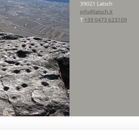
39021
Latsch
info@latsch.it
T
+39 0473 623109