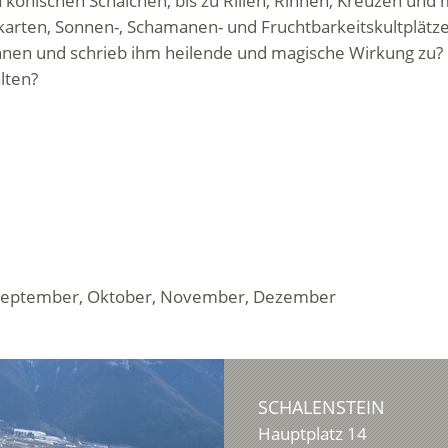
konischen Schälchen, bis zu Rillen, Rinnen, Kreuzen und 
karten, Sonnen-, Schamanen- und Fruchtbarkeitskultplätze
innen und schrieb ihm heilende und magische Wirkung zu?
lten?
ust, September, Oktober, November, Dezember
SCHALENSTEIN
Hauptplatz 14