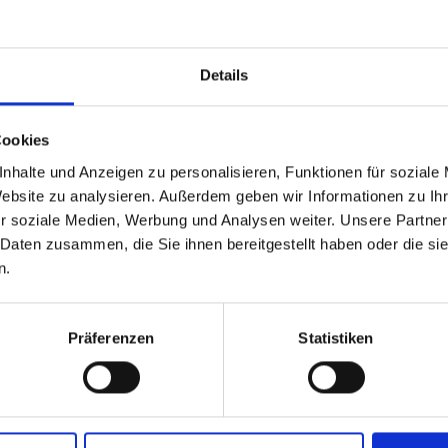
Details
Cookies
ALT FÜR SIE HILFREICH?
nhalte und Anzeigen zu personalisieren, Funktionen für soziale
Website zu analysieren. Außerdem geben wir Informationen zu I
r soziale Medien, Werbung und Analysen weiter. Unsere Partner
 Daten zusammen, die Sie ihnen bereitgestellt haben oder die s
n.
CHGAU AUF KARTE ANZEIGEN
Präferenzen
Statistiken
 Brauchtum im Vinsch