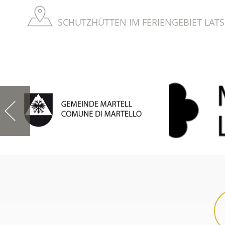
SCHUTZHÜTTEN IM FERIENGEBIET LATS