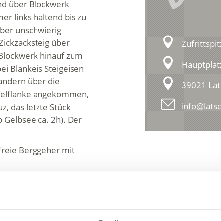
nd über Blockwerk
er links haltend bis zu
 aber unschwierig
Zickzacksteig über
Zufrittspi
 Blockwerk hinauf zum
Hauptplat
ei Blankeis Steigeisen
andern über die
39021 Lat
pfelflanke angekommen,
info@latsc
z, das letzte Stück
b Gelbsee ca. 2h). Der
freie Berggeher mit