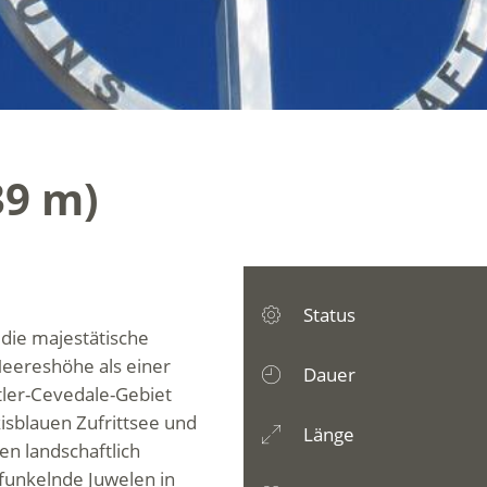
39 m)
Status
 die majestätische
 Meereshöhe als einer
Dauer
ler-Cevedale-Gebiet
kisblauen Zufrittsee und
Länge
en landschaftlich
 funkelnde Juwelen in