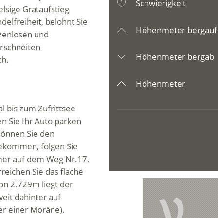
Schwierigkeit
elsige Grataufstieg
delfreiheit, belohnt Sie
Höhenmeter bergauf
nzenlosen und
erschneiten
Höhenmeter bergab
ch.
Höhenmeter
al bis zum Zufrittsee
 Sie Ihr Auto parken
können Sie den
gekommen, folgen Sie
mer auf dem Weg Nr.17,
eichen Sie das flache
on 2.729m liegt der
V
eit dahinter auf
er einer Moräne).