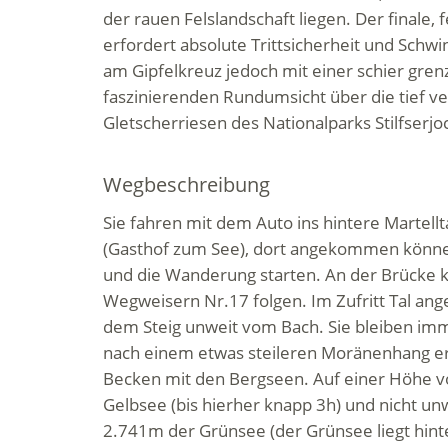
der rauen Felslandschaft liegen. Der finale, f
erfordert absolute Trittsicherheit und Schwin
am Gipfelkreuz jedoch mit einer schier gre
faszinierenden Rundumsicht über die tief v
Gletscherriesen des Nationalparks Stilfserjo
Wegbeschreibung
Sie fahren mit dem Auto ins hintere Martellt
(Gasthof zum See), dort angekommen können
und die Wanderung starten. An der Brücke 
Wegweisern Nr.17 folgen. Im Zufritt Tal an
dem Steig unweit vom Bach. Sie bleiben im
nach einem etwas steileren Moränenhang err
Becken mit den Bergseen. Auf einer Höhe v
Gelbsee (bis hierher knapp 3h) und nicht unw
2.741m der Grünsee (der Grünsee liegt hint