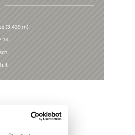
tze (3.439 m)
z 14
sch
h.it