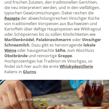
und frischen Zutaten, den traditionellen Gerichten,
die neu interpretiert werden, und in den vielfältigen,
typischen Gewürzmischungen. Dabei reichen die
Rezepte
der abwechslungsreichen Vinschger Küche
von traditionellen Vorspeisen aus Buchweizen und
Kartoffeln über deftige Hauptspeisen wie Wildragout
oder Schöpsernes bis zu süßen Köstlichkeiten wie
Marillenknödel
,
Palabiraschmarrn
oder
Vinschger
Schneamilch
. Dazu gibt es hervorragende
lokale
Weine
oder hausgemachte
Säfte
, zum Abschluss
Obstbrände
und reinsortige
Grappe
.
Hochprozentiges hat Tradition im Vinschgau, so
findet sich hier auch die erste
Whiskydestillerie
Italiens in
Glurns
.
RESTAURANTFÜHRER