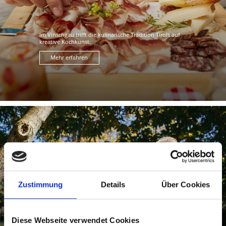
Im Vinschgau trifft die kulinarische Tradition Tirols auf
kreative Kochkunst.
Mehr erfahren
TÖRGGELEN
Zustimmung
Details
Über Cookies
Der neue Wein will verkostet werden! Die Bäuerinnen
servieren dazu Würste, Knödel und Sauerkraut. Auf dem
Tisch landet ...
Diese Webseite verwendet Cookies
Mehr erfahren