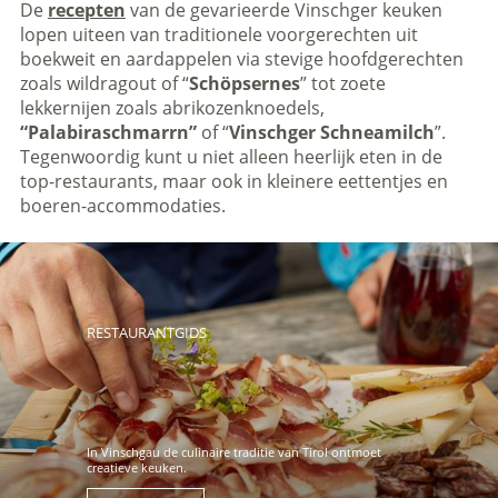
De
recepten
van de gevarieerde Vinschger keuken
lopen uiteen van traditionele voorgerechten uit
boekweit en aardappelen via stevige hoofdgerechten
zoals wildragout of “
Schöpsernes
” tot zoete
lekkernijen zoals abrikozenknoedels,
“Palabiraschmarrn”
of “
Vinschger Schneamilch
”.
Tegenwoordig kunt u niet alleen heerlijk eten in de
top-restaurants, maar ook in kleinere eettentjes en
boeren-accommodaties.
RESTAURANTGIDS
In Vinschgau de culinaire traditie van Tirol ontmoet
creatieve keuken.