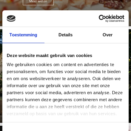
Meer weten
Toestemming
Details
Over
TÖRGGELEN
Deze website maakt gebruik van cookies
We gebruiken cookies om content en advertenties te
personaliseren, om functies voor social media te bieden
en om ons websiteverkeer te analyseren. Ook delen we
De nieuwe wijn moet geproefd worden! De boerinnen
informatie over uw gebruik van onze site met onze
serveren worstjes, knoedels en zuurkool. Er staat ook
een partij ...
partners voor social media, adverteren en analyse. Deze
Meer weten
partners kunnen deze gegevens combineren met andere
informatie die u aan ze heeft verstrekt of die ze hebben
verzameld op basis van uw gebruik van hun services.
Toestemmingsselectie