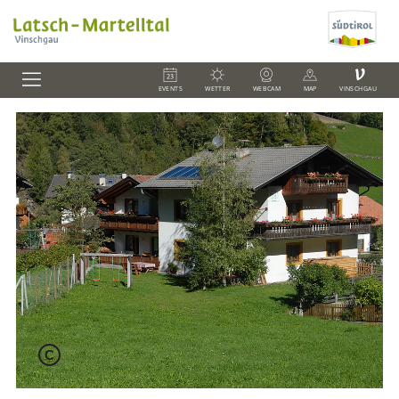
V
EVENTS
WETTER
WEBCAM
MAP
VINSCHGAU