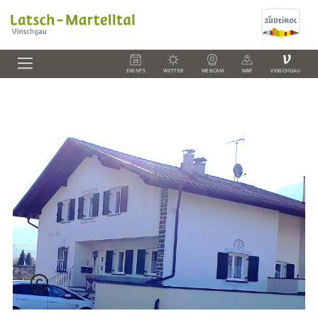
V
EVENTS
WETTER
WEBCAM
MAP
VINSCHGAU