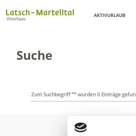
AKTIVURLAUB
Suche
Zum Suchbegriff
""
wurden
0
Einträge gefu