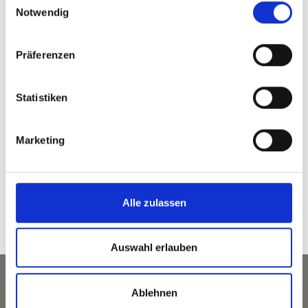
T
+39 0473 623144
Notwendig
Präferenzen
zurück zur Übersicht
Statistiken
Marketing
WAR DER INHALT FÜR SIE HILFREICH?
Ja
Nein
Alle zulassen
Auswahl erlauben
Ablehnen