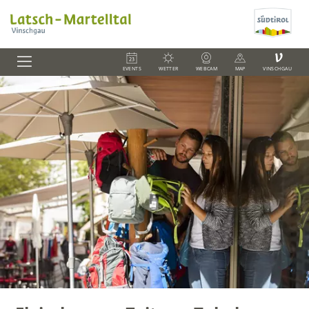
V
EVENTS
WETTER
WEBCAM
MAP
VINSCHGAU