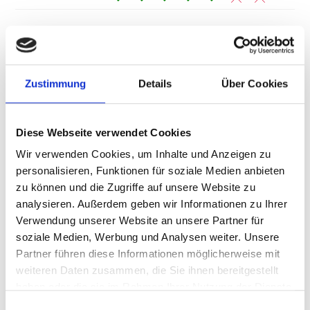
Zustimmung
Details
Über Cookies
Diese Webseite verwendet Cookies
Wir verwenden Cookies, um Inhalte und Anzeigen zu
personalisieren, Funktionen für soziale Medien anbieten
zu können und die Zugriffe auf unsere Website zu
analysieren. Außerdem geben wir Informationen zu Ihrer
Verwendung unserer Website an unsere Partner für
soziale Medien, Werbung und Analysen weiter. Unsere
Partner führen diese Informationen möglicherweise mit
FLEISCHMANN-ZEITUNG-TABAK-SPIELZEUG
weiteren Daten zusammen, die Sie ihnen bereitgestellt
Bahnhofstraße 6
haben oder die sie im Rahmen Ihrer Nutzung der Dienste
39021
Latsch
gesammelt haben.
reiterer_manuel@hotmail.com
Einwilligungsauswahl